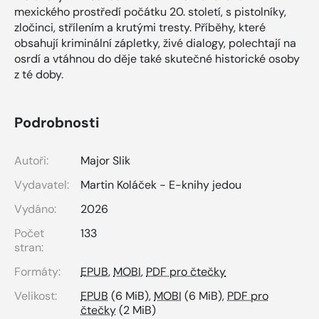
mexického prostředí počátku 20. století, s pistolníky,
zločinci, střílením a krutými tresty. Příběhy, které
obsahují kriminální zápletky, živé dialogy, polechtají na
osrdí a vtáhnou do děje také skutečné historické osoby
z té doby.
Podrobnosti
Autoři:
Major Slik
Vydavatel:
Martin Koláček - E-knihy jedou
Vydáno:
2026
Počet
133
stran:
Formáty:
EPUB
,
MOBI
,
PDF pro čtečky
Velikost:
EPUB
(6 MiB),
MOBI
(6 MiB),
PDF pro
čtečky
(2 MiB)