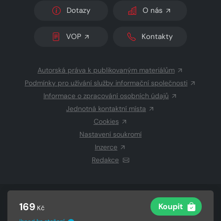
Dotazy
O nás
VOP
Kontakty
Autorská práva k publikovaným materiálům
Podmínky pro užívání služby informační společnosti
Informace o zpracování osobních údajů
Jednotná kontaktní místa
Cookies
Nastavení soukromí
Inzerce
Redakce
© 2026 Copyright
CZECH NEWS CENTER a.s.
a dodavatelé
169
Koupit
Kč
obsahu
Vysázeno
Grand IT s.r.o.