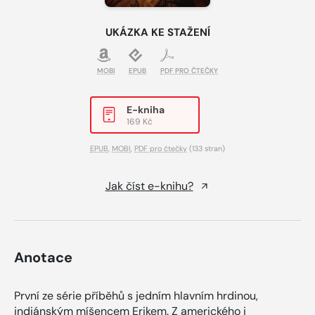
UKÁZKA KE STAŽENÍ
MOBI
EPUB
PDF PRO ČTEČKY
E-kniha
169 Kč
EPUB
,
MOBI
,
PDF pro čtečky
(133 stran)
Jak číst e-knihu?
Anotace
První ze série příběhů s jedním hlavním hrdinou,
indiánským míšencem Erikem. Z amerického i