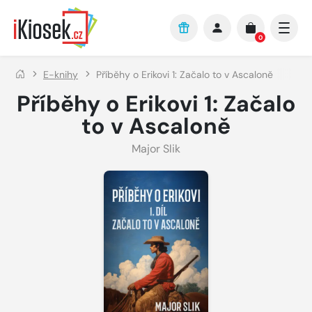
Přejít na hlavní obsah
0
E-knihy
Příběhy o Erikovi 1: Začalo to v Ascaloně
Příběhy o Erikovi 1: Začalo
to v Ascaloně
Major Slik