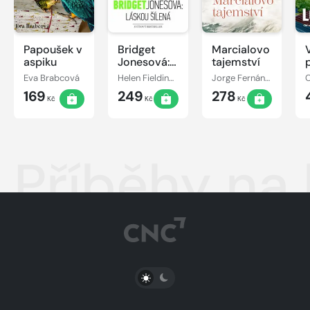
Papoušek v
Bridget
Marcialovo
aspiku
Jonesová:
tajemství
láskou
Eva Brabcová
Helen Fieldingová
Jorge Fernández Díaz
šílená
169
249
278
Kč
Kč
Kč
Příběhy na 
PŘEPNOUT SVĚTLÝ/TMAVÝ REŽIM