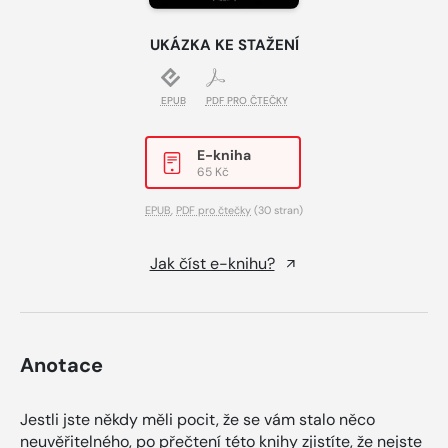
UKÁZKA KE STAŽENÍ
EPUB
PDF PRO ČTEČKY
E-kniha
65 Kč
EPUB
,
PDF pro čtečky
(30 stran)
Jak číst e-knihu?
Anotace
Jestli jste někdy měli pocit, že se vám stalo něco
neuvěřitelného, po přečtení této knihy zjistíte, že nejste