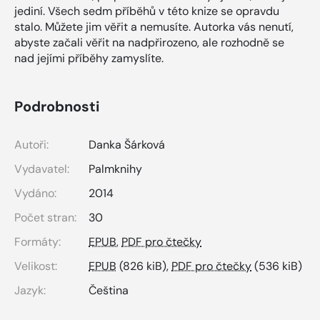
jediní. Všech sedm příběhů v této knize se opravdu
stalo. Můžete jim věřit a nemusíte. Autorka vás nenutí,
abyste začali věřit na nadpřirozeno, ale rozhodně se
nad jejími příběhy zamyslíte.
Podrobnosti
Autoři:
Danka Šárková
Vydavatel:
Palmknihy
Vydáno:
2014
Počet stran:
30
Formáty:
EPUB
,
PDF pro čtečky
Velikost:
EPUB
(826 kiB),
PDF pro čtečky
(536 kiB)
Jazyk:
Čeština