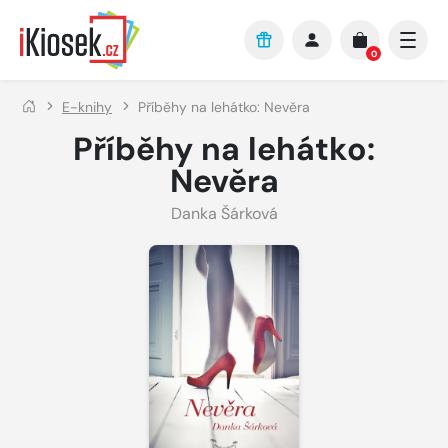
Přejít na hlavní obsah
0
E-knihy
Příběhy na lehátko: Nevěra
Příběhy na lehátko:
Nevěra
Danka Šárková