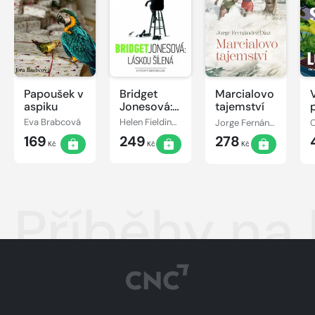
Papoušek v
Bridget
Marcialovo
aspiku
Jonesová:
tajemství
láskou
Eva Brabcová
Helen Fieldingová
Jorge Fernández Díaz
šílená
169
249
278
Kč
Kč
Kč
Příběhy na 