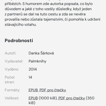
příbězích. S humorem zde autorka popsala, co bylo
důvodem a jaké z toho vzešly důsledky, když jeden
z partnerů se dal na tuto cestu a zda se nevěra
provalila nebo zůstala tajemstvím, či pomohla k udržení
stávajícího vztahu.
Podrobnosti
Autoři:
Danka Šárková
Vydavatel:
Palmknihy
Vydáno:
2014
Počet
14
stran:
Formáty:
EPUB
,
PDF pro čtečky
Velikost:
EPUB
(1000 kiB),
PDF pro čtečky
(350
kiB)