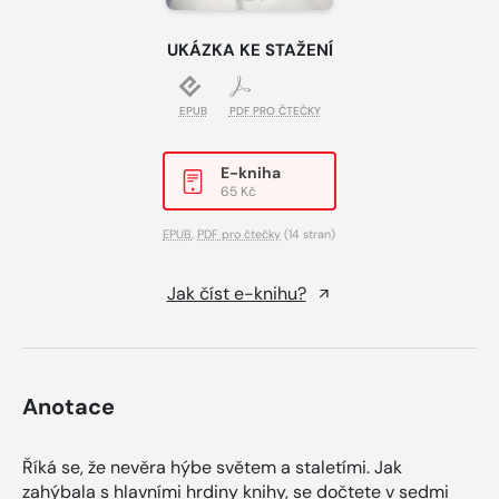
UKÁZKA KE STAŽENÍ
EPUB
PDF PRO ČTEČKY
E-kniha
65 Kč
EPUB
,
PDF pro čtečky
(14 stran)
Jak číst e-knihu?
Anotace
Říká se, že nevěra hýbe světem a staletími. Jak
zahýbala s hlavními hrdiny knihy, se dočtete v sedmi