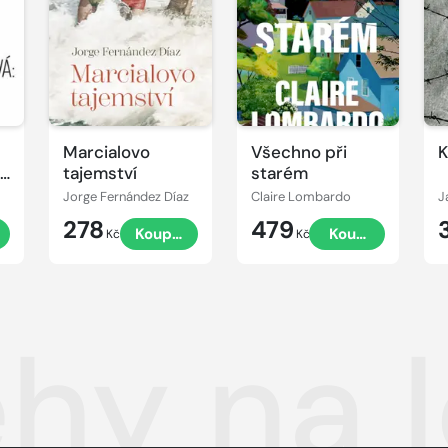
Marcialovo
Všechno při
K
ou
tajemství
starém
Jorge Fernández Díaz
Claire Lombardo
J
278
479
t
Koupit
Koupit
Kč
Kč
ěhy na 