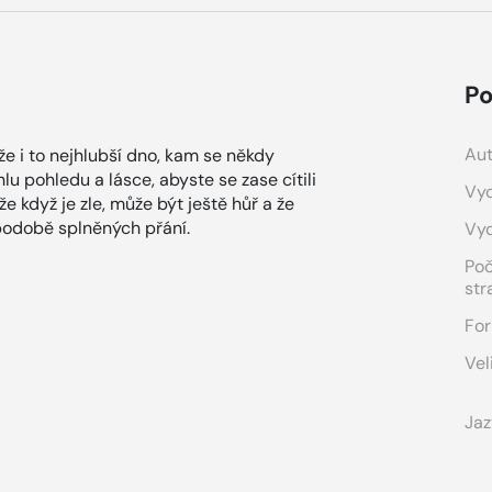
Po
Aut
že i to nejhlubší dno, kam se někdy
lu pohledu a lásce, abyste se zase cítili
Vyd
e když je zle, může být ještě hůř a že
 podobě splněných přání.
Vy
Po
str
For
Vel
Jaz