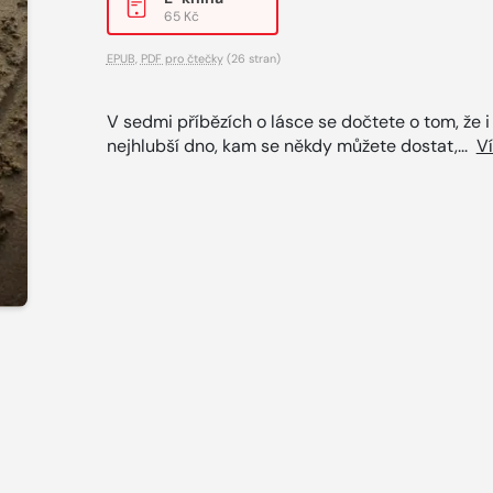
65 Kč
EPUB
,
PDF pro čtečky
(26 stran)
V sedmi příbězích o lásce se dočtete o tom, že i
nejhlubší dno, kam se někdy můžete dostat,...
V