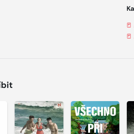
Ka
íbit