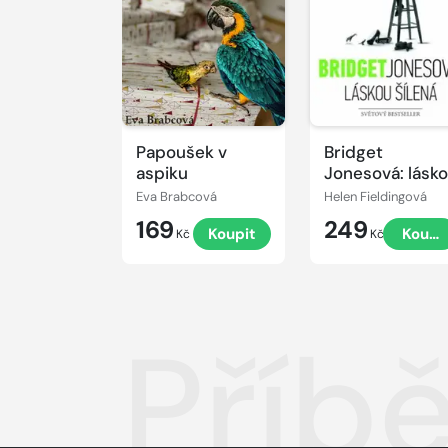
Papoušek v
Bridget
aspiku
Jonesová: lásk
šílená
Eva Brabcová
Helen Fieldingová
169
249
Koupit
Koupi
Kč
Kč
Příb