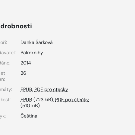
drobnosti
oři:
Danka Šárková
avatel:
Palmknihy
dáno:
2014
čet
26
an:
máty:
EPUB
,
PDF pro čtečky
ikost:
EPUB
(723 kiB),
PDF pro čtečky
(510 kiB)
yk:
Čeština