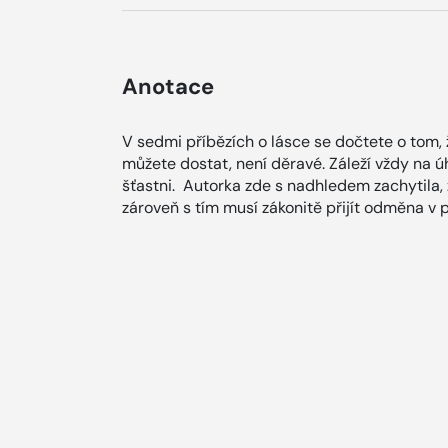
Anotace
V sedmi příbězích o lásce se dočtete o tom, 
můžete dostat, není děravé. Záleží vždy na úh
šťastni. Autorka zde s nadhledem zachytila, ž
zároveň s tím musí zákonitě přijít odměna v