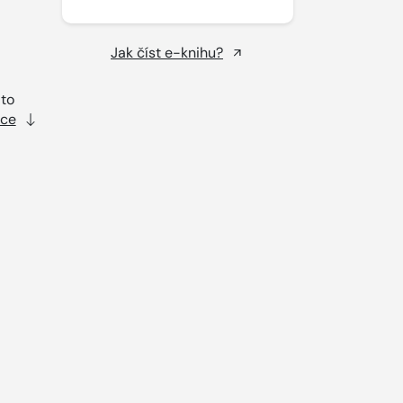
Jak číst e-knihu?
 to
íce