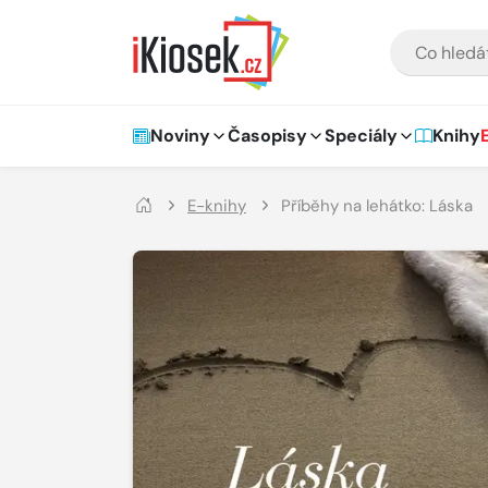
Přejít na hlavní obsah
VYHLEDÁVÁNÍ
Hlavní navigace
Noviny
Časopisy
Speciály
Knihy
E-knihy
Příběhy na lehátko: Láska