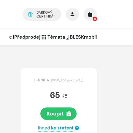
DÁRKOVÝ
CERTIFIKÁT
0
Předprodej
Témata
BLESKmobil
E-KNIHA
(
EPUB
,
PDF pro čtečky
)
65
Kč
Koupit
Ihned
ke stažení
?