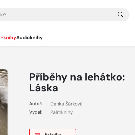
E-knihy
Audioknihy
Příběhy na lehátko:
Láska
Autoři:
Danka Šárková
Vydal:
Palmknihy
E-kniha