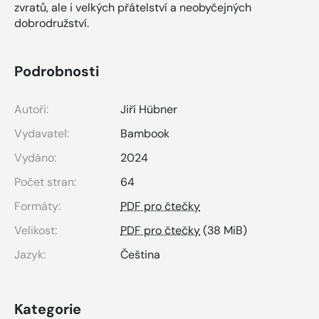
zvratů, ale i velkých přátelství a neobyčejných
dobrodružství.
Podrobnosti
Autoři:
Jiří Hübner
Vydavatel:
Bambook
Vydáno:
2024
Počet stran:
64
Formáty:
PDF pro čtečky
Velikost:
PDF pro čtečky
(38 MiB)
Jazyk:
Čeština
Kategorie