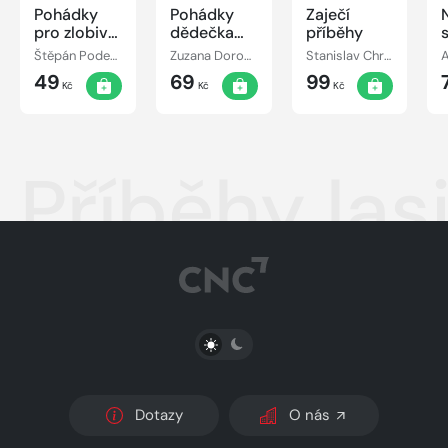
Pohádky
Pohádky
Zaječí
pro zlobivé
dědečka
příběhy
strašidýlko
Lampáře
Štěpán Podešt, ml.
Zuzana Dorogiová
Stanislav Chromčák
49
69
99
Kč
Kč
Kč
Příběhy las
PŘEPNOUT SVĚTLÝ/TMAVÝ REŽIM
Dotazy
O nás