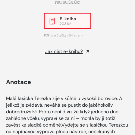
PDF PRO ČTEČKY
E-kniha
203 Kč
PDF pro čtečky
(64 stran)
Jak číst e-knihu?
Anotace
Malá lasička Terezka žije v kůlně u vysoké borovice. A
jelikož je zvídavá, neváhá se pustit do jakéhokoliv
dobrodružství. Proto není divu, že když jednoho dne
zahlédne včelu, vypraví se za ní – mohla by ji totiž
zavést ke sladké odměně.Vydejte se s lasičkou Terezkou
na napínavou výpravu plnou nástrah, nečekaných