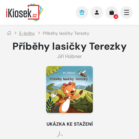
Přejít na hlavní obsah
0
E-knihy
Příběhy lasičky Terezky
Příběhy lasičky Terezky
Jiří Hübner
UKÁZKA KE STAŽENÍ