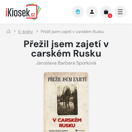
Přejít na hlavní obsah
0
E-knihy
Přežil jsem zajetí v carském Rusku
Přežil jsem zajetí v
carském Rusku
Jaroslava Barbara Sporková