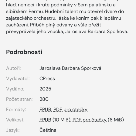
hlad, nemoci i kruté podmínky v Semipalatinsku a
sibiřském Permu. Hudební talent mu otevřel dveře do
zajateckého orchestru, láska ke koním pak k lepšímu
zacházení. Příběh plný odvahy a vůle přežít
převyprávěla jeho vnučka, Jaroslava Barbara Sporková.
Podrobnosti
Autoři:
Jaroslava Barbara Sporková
Vydavatel:
CPress
Vydáno:
2025
Počet stran:
280
Formáty:
EPUB
,
PDF pro čtečky
Velikost:
EPUB
(10 MiB),
PDF pro čtečky
(6 MiB)
Jazyk:
Čeština