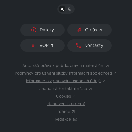
PŘEPNOUT SVĚTLÝ/TMAVÝ REŽIM
Dotazy
O nás
VOP
Kontakty
Autorská práva k publikovaným materiálům
Podmínky pro užívání služby informační společnosti
Informace o zpracování osobních údajů
Jednotná kontaktní místa
Cookies
Nastavení soukromí
Inzerce
Redakce