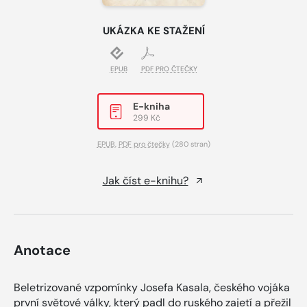
UKÁZKA KE STAŽENÍ
EPUB
PDF PRO ČTEČKY
E-kniha
299 Kč
EPUB
,
PDF pro čtečky
(280 stran)
Jak číst e-knihu?
Anotace
Beletrizované vzpomínky Josefa Kasala, českého vojáka
první světové války, který padl do ruského zajetí a přežil