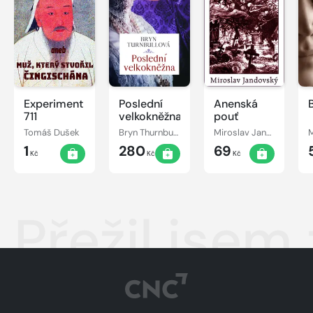
Experiment
Poslední
Anenská
711
velkokněžna
pouť
Tomáš Dušek
Bryn Thurnbullová
Miroslav Jandovský
1
280
69
Kč
Kč
Kč
Přežil jsem