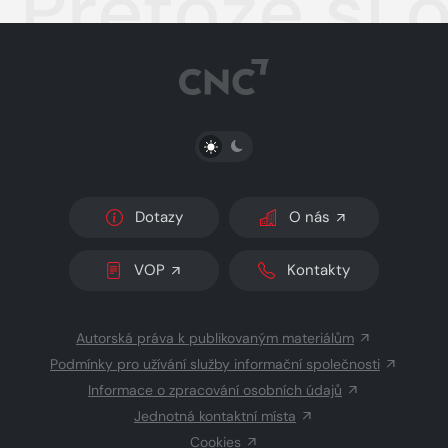
Pretože si 
PŘEPNOUT SVĚTLÝ/TMAVÝ REŽIM
Dotazy
O nás
VOP
Kontakty
Autorská práva k publikovaným materiálům
Podmínky pro užívání služby informační společnosti
Informace o zpracování osobních údajů
Jednotná kontaktní místa
Cookies