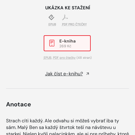
UKÁZKA KE STAŽENÍ
EPUB
PDF PRO ČTEČKY
E-kniha
269 Kč
EPUB
,
PDF pro čtečky
(48 stran)
Jak číst e-knihu?
Anotace
Strach cíti každý. Ale odvahu si môžeš vybrať iba ty
sám. Malý Ben sa každý štvrtok teší na návštevu u
starkej. Nielen kvôli palacinkám, ale aj pre príbehy, ktoré