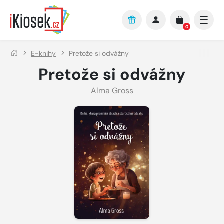
Přejít na hlavní obsah
0
E-knihy
Pretože si odvážny
Pretože si odvážny
Alma Gross