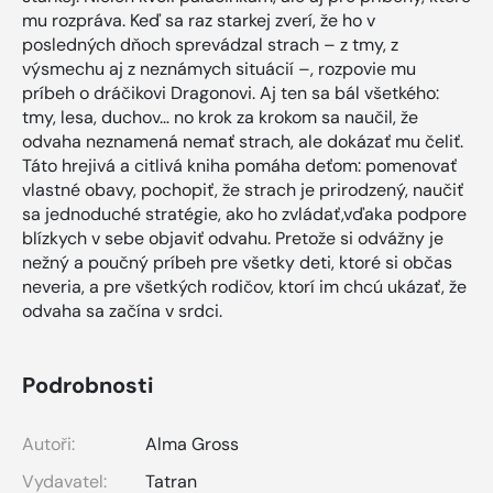
mu rozpráva. Keď sa raz starkej zverí, že ho v
posledných dňoch sprevádzal strach – z tmy, z
výsmechu aj z neznámych situácií –, rozpovie mu
príbeh o dráčikovi Dragonovi. Aj ten sa bál všetkého:
tmy, lesa, duchov… no krok za krokom sa naučil, že
odvaha neznamená nemať strach, ale dokázať mu čeliť.
Táto hrejivá a citlivá kniha pomáha deťom: pomenovať
vlastné obavy, pochopiť, že strach je prirodzený, naučiť
sa jednoduché stratégie, ako ho zvládať,vďaka podpore
blízkych v sebe objaviť odvahu. Pretože si odvážny je
nežný a poučný príbeh pre všetky deti, ktoré si občas
neveria, a pre všetkých rodičov, ktorí im chcú ukázať, že
odvaha sa začína v srdci.
Podrobnosti
Autoři:
Alma Gross
Vydavatel:
Tatran