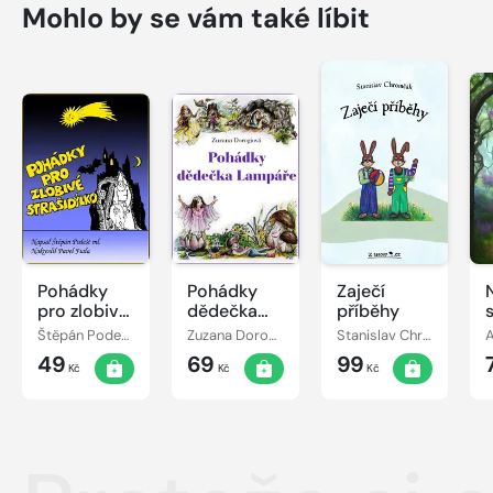
Mohlo by se vám také líbit
Pohádky
Pohádky
Zaječí
pro zlobivé
dědečka
příběhy
strašidýlko
Lampáře
Štěpán Podešt, ml.
Zuzana Dorogiová
Stanislav Chromčák
49
69
99
Kč
Kč
Kč