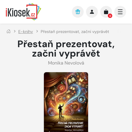
Přejít na hlavní obsah
0
E-knihy
Přestaň prezentovat, začni vyprávět
Přestaň prezentovat,
začni vyprávět
Monika Nevolová