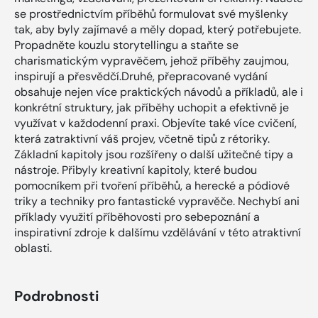
se prostřednictvím příběhů formulovat své myšlenky
tak, aby byly zajímavé a měly dopad, který potřebujete.
Propadněte kouzlu storytellingu a staňte se
charismatickým vypravěčem, jehož příběhy zaujmou,
inspirují a přesvědčí.Druhé, přepracované vydání
obsahuje nejen více praktických návodů a příkladů, ale i
konkrétní struktury, jak příběhy uchopit a efektivně je
využívat v každodenní praxi. Objevíte také více cvičení,
která zatraktivní váš projev, včetně tipů z rétoriky.
Základní kapitoly jsou rozšířeny o další užitečné tipy a
nástroje. Přibyly kreativní kapitoly, které budou
pomocníkem při tvoření příběhů, a herecké a pódiové
triky a techniky pro fantastické vypravěče. Nechybí ani
příklady využití příběhovosti pro sebepoznání a
inspirativní zdroje k dalšímu vzdělávání v této atraktivní
oblasti.
Podrobnosti