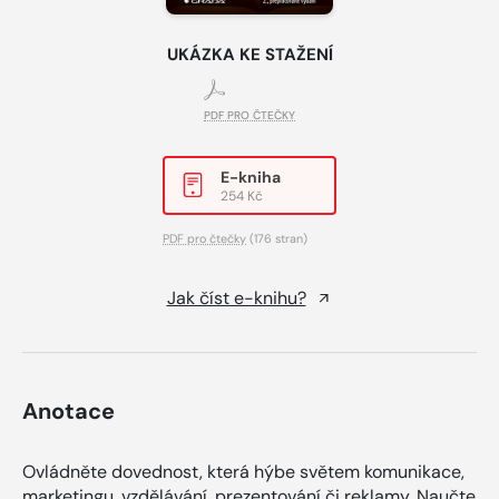
UKÁZKA KE STAŽENÍ
PDF PRO ČTEČKY
E-kniha
254 Kč
PDF pro čtečky
(176 stran)
Jak číst e-knihu?
Anotace
Ovládněte dovednost, která hýbe světem komunikace,
marketingu, vzdělávání, prezentování či reklamy. Naučte