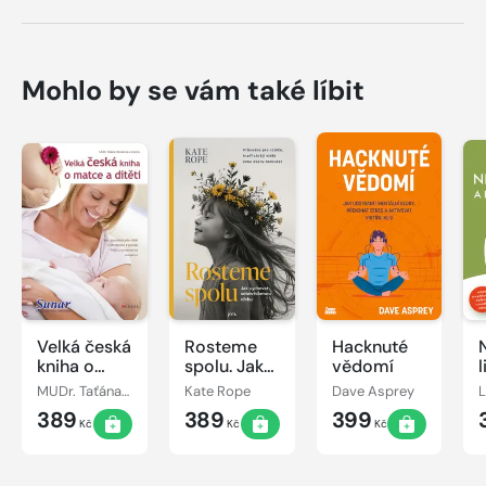
Mohlo by se vám také líbit
Velká česká
Rosteme
Hacknuté
kniha o
spolu. Jak
vědomí
matce a
vychovat
MUDr. Taťána Hanáková
Kate Rope
Dave Asprey
L
dítěti
sebevědomou
389
389
399
dívku
Kč
Kč
Kč