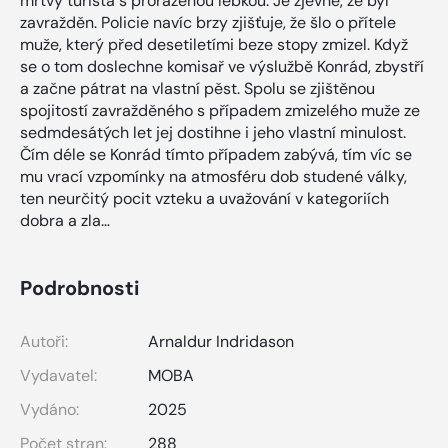
mrtvý turista s proraženou lebkou. Je zjevné, že byl
zavražděn. Policie navíc brzy zjišťuje, že šlo o přítele
muže, který před desetiletími beze stopy zmizel. Když
se o tom doslechne komisař ve výslužbě Konrád, zbystří
a začne pátrat na vlastní pěst. Spolu se zjištěnou
spojitostí zavražděného s případem zmizelého muže ze
sedmdesátých let jej dostihne i jeho vlastní minulost.
Čím déle se Konrád tímto případem zabývá, tím víc se
mu vrací vzpomínky na atmosféru dob studené války,
ten neurčitý pocit vzteku a uvažování v kategoriích
dobra a zla…
Podrobnosti
Autoři:
Arnaldur Indridason
Vydavatel:
MOBA
Vydáno:
2025
Počet stran:
288