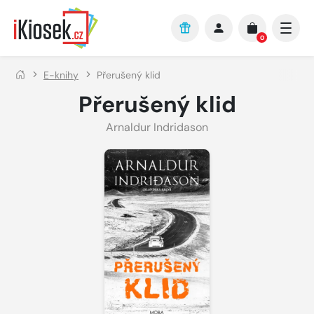
Přejít na hlavní obsah
0
E-knihy
Přerušený klid
Přerušený klid
Arnaldur Indridason