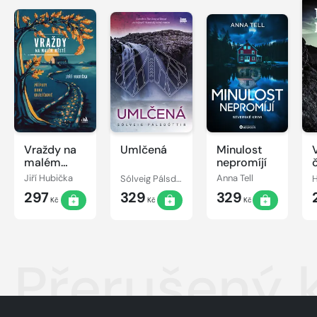
Vraždy na
Umlčená
Minulost
malém
nepromíjí
městě -
Jiří Hubička
Sólveig Pálsdóttir
Anna Tell
Případy
297
329
329
Dany
Kč
Kč
Kč
Králíčkové
Přerušený k