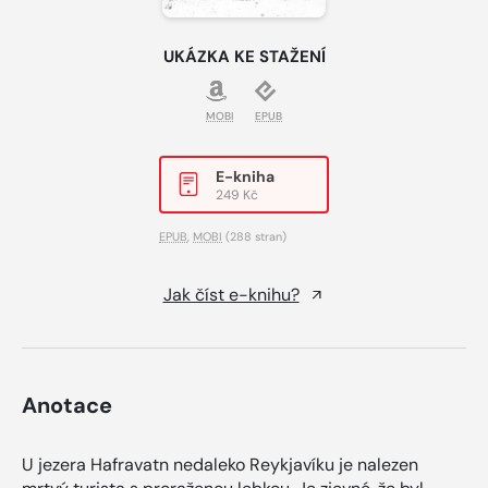
UKÁZKA KE STAŽENÍ
MOBI
EPUB
E-kniha
249 Kč
EPUB
,
MOBI
(288 stran)
Jak číst e-knihu?
Anotace
U jezera Hafravatn nedaleko Reykjavíku je nalezen