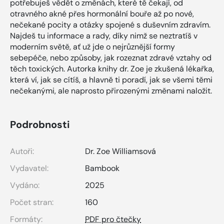
potřebuješ vědět o změnách, které tě čekají, od
otravného akné přes hormonální bouře až po nové,
nečekané pocity a otázky spojené s duševním zdravím.
Najdeš tu informace a rady, díky nimž se neztratíš v
moderním světě, ať už jde o nejrůznější formy
sebepéče, nebo způsoby, jak rozeznat zdravé vztahy od
těch toxických. Autorka knihy dr. Zoe je zkušená lékařka,
která ví, jak se cítíš, a hlavně ti poradí, jak se všemi těmi
nečekanými, ale naprosto přirozenými změnami naložit.
Podrobnosti
Autoři:
Dr. Zoe Williamsová
Vydavatel:
Bambook
Vydáno:
2025
Počet stran:
160
Formáty:
PDF pro čtečky