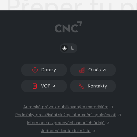
Přeper tu p
PŘEPNOUT SVĚTLÝ/TMAVÝ REŽIM
Dotazy
O nás
VOP
Kontakty
Autorská práva k publikovaným materiálům
Podmínky pro užívání služby informační společnosti
Informace o zpracování osobních údajů
Jednotná kontaktní místa