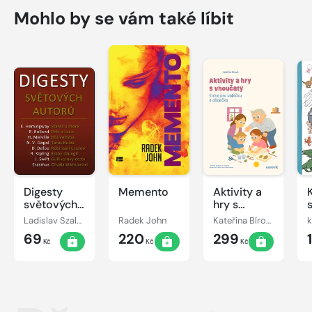
Mohlo by se vám také líbit
Digesty
Memento
Aktivity a
světových
hry s
autorů
vnoučaty
Ladislav Szalai, Romana Szalaiová
Radek John
Kateřina Bírová
k
69
220
299
Kč
Kč
Kč