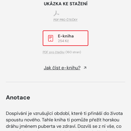
UKÁZKA KE STAŽENÍ
PDF PRO ČTEČKY
E-kniha
254 Kč
PDF pro čtečky
(160 stran)
Jak číst e-knihu?
Anotace
Dospívání je vzrušující období, které ti přináší do života
spoustu nového. Tahle kniha ti pomůže přežít horskou
dráhu jménem puberta ve zdraví. Dozvíš se z ní vše, co