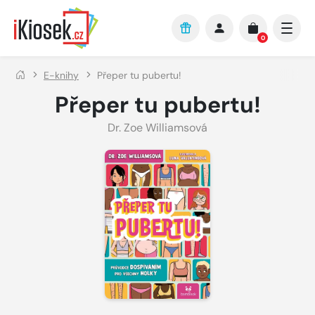
Přejít na hlavní obsah
0
E-knihy
Přeper tu pubertu!
Přeper tu pubertu!
Dr. Zoe Williamsová