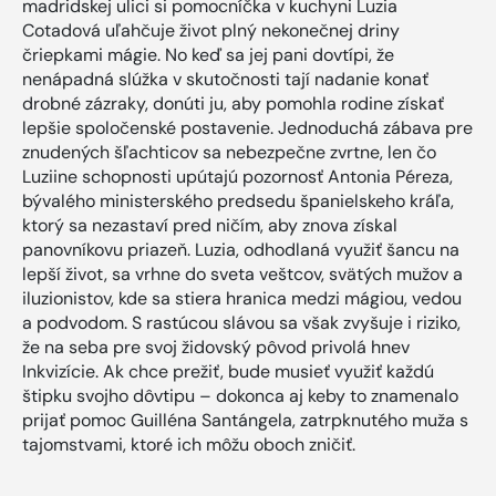
madridskej ulici si pomocníčka v kuchyni Luzia
Cotadová uľahčuje život plný nekonečnej driny
čriepkami mágie. No keď sa jej pani dovtípi, že
nenápadná slúžka v skutočnosti tají nadanie konať
drobné zázraky, donúti ju, aby pomohla rodine získať
lepšie spoločenské postavenie. Jednoduchá zábava pre
znudených šľachticov sa nebezpečne zvrtne, len čo
Luziine schopnosti upútajú pozornosť Antonia Péreza,
bývalého ministerského predsedu španielskeho kráľa,
ktorý sa nezastaví pred ničím, aby znova získal
panovníkovu priazeň. Luzia, odhodlaná využiť šancu na
lepší život, sa vrhne do sveta veštcov, svätých mužov a
iluzionistov, kde sa stiera hranica medzi mágiou, vedou
a podvodom. S rastúcou slávou sa však zvyšuje i riziko,
že na seba pre svoj židovský pôvod privolá hnev
Inkvizície. Ak chce prežiť, bude musieť využiť každú
štipku svojho dôvtipu – dokonca aj keby to znamenalo
prijať pomoc Guilléna Santángela, zatrpknutého muža s
tajomstvami, ktoré ich môžu oboch zničiť.