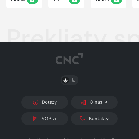
Prekliaty s
PŘEPNOUT SVĚTLÝ/TMAVÝ REŽIM
Dotazy
O nás
VOP
Kontakty