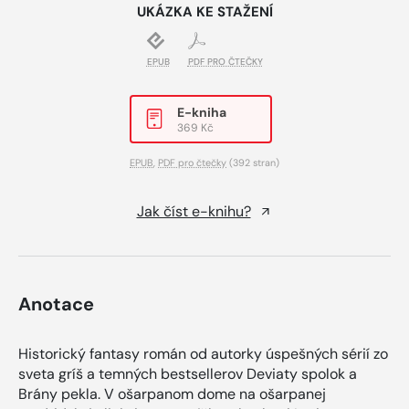
UKÁZKA KE STAŽENÍ
EPUB
PDF PRO ČTEČKY
E-kniha
369 Kč
EPUB
,
PDF pro čtečky
(392 stran)
Jak číst e-knihu?
Anotace
Historický fantasy román od autorky úspešných sérií zo
sveta gríš a temných bestsellerov Deviaty spolok a
Brány pekla. V ošarpanom dome na ošarpanej