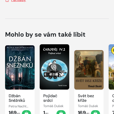
Mohlo by se vám také líbit
Džbán
Pojídač
Svět bez
Sněžníků
srdcí
kříže
Petra Nachtmanová
Tomáš Dušek
Tomáš Dušek
169
1
169
Kč
Kč
Kč