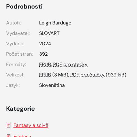
Podrobnosti
Autoři:
Leigh Bardugo
Vydavatel:
SLOVART
Vydáno:
2024
Počet stran:
392
Formáty:
EPUB
,
PDF pro čtečky
Velikost:
EPUB
(3 MiB),
PDF pro čtečky
(939 kiB)
Jazyk:
Slovenština
Kategorie
Fantasy a sci-fi
Fantasy