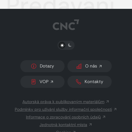
Předávání
PŘEPNOUT SVĚTLÝ/TMAVÝ REŽIM
Dotazy
O nás
VOP
Kontakty
Autorská práva k publikovaným materiálům
Podmínky pro užívání služby informační společnosti
Informace o zpracování osobních údajů
Jednotná kontaktní místa