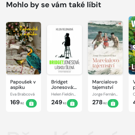
Mohlo by se vám také líbit
Papoušek v
Bridget
Marcialovo
aspiku
Jonesová:
tajemství
láskou
Eva Brabcová
Helen Fieldingová
Jorge Fernández Díaz
šílená
169
249
278
Kč
Kč
Kč