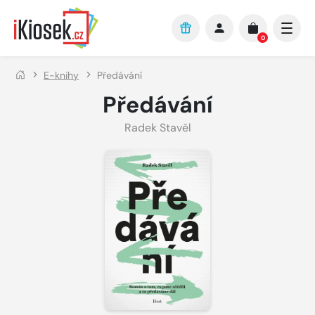
Přejít na hlavní obsah
0
E-knihy
Předávání
Předávání
Radek Stavěl