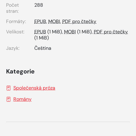
Počet
288
stran:
Formáty:
EPUB
,
MOBI
,
PDF pro čtečky
Velikost:
EPUB
(1 MiB),
MOBI
(1 MiB),
PDF pro čtečky
(1 MiB)
Jazyk:
Čeština
Kategorie
Společenská próza
Romány