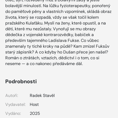
bolavější minulostí. Na lůžku fyzioterapeutky, ponořený
do paměťové pěny a vlastních vzpomínek, skládá obraz
života, který se rozpadá, vždy se však točil kolem
pražského Kulaťáku. Myslí na ženy, které opustil, a na
děti, které mu nezůstaly. Vynořují se mu obrazy
dědečka z vojenské kontrarozvědky, babiček a
především tajemného Ladislava Fukse. Co vůbec
znamenaly ty tiché kroky na půdě? Kam zmizel Fuksův
starý zápisník? A co kdyby ho Dušan přece jen našel?
Román o ztrátách, vztazích, dědictví i o tom, co si
neseme — a co nakonec předáváme dál.
Podrobnosti
Autoři:
Radek Stavěl
Vydavatel:
Host
Vydáno:
2025