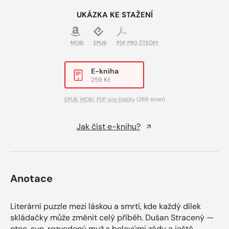
UKÁZKA KE STAŽENÍ
MOBI
EPUB
PDF PRO ČTEČKY
E-kniha
259 Kč
EPUB
,
MOBI
,
PDF pro čtečky
(288 stran)
Jak číst e-knihu?
Anotace
Literární puzzle mezi láskou a smrtí, kde každý dílek
skládačky může změnit celý příběh. Dušan Stracený —
otec, syn, rozvedený muž s bolavými zády a ještě