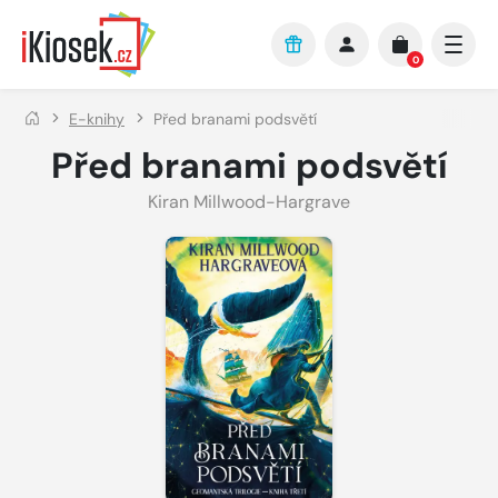
Přejít na hlavní obsah
0
E-knihy
Před branami podsvětí
Před branami podsvětí
Kiran Millwood-Hargrave