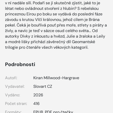
v ní nadále sílí. Podaří se jí skutečně zjistit, jaké to je
létat nebo ovládnout stvoření z hlubin? S rebelskou
princeznou Eirou po boku se vydává do poslední fáze
závodu s krutou Vlčí královnou, jehož cílem je Brána
pekel. Čeká je bouřlivá pouť přes moře, střety s piráty a
živly, a navíc je teď v sázce osud celého světa… Od
autorky Dívky z inkoustu a hvězd, Julie a žraloka a Leily
a modré lišky přichází závěrečný díl Geomantské
trilogie pro čtenáře všech věkových kategorií.
Podrobnosti
Autoři:
Kiran Millwood-Hargrave
Vydavatel:
Slovart CZ
Vydáno:
2026
Počet stran:
416
Formáty:
EPUB
,
PDF pro čtečky