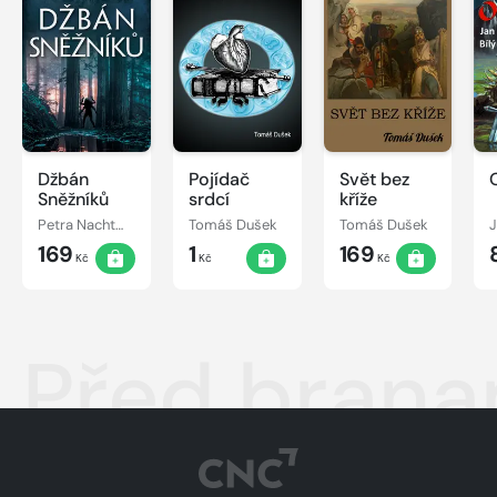
Džbán
Pojídač
Svět bez
Sněžníků
srdcí
kříže
Petra Nachtmanová
Tomáš Dušek
Tomáš Dušek
J
169
1
169
Kč
Kč
Kč
Před brana