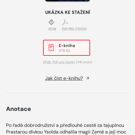
UKÁZKA KE STAŽENÍ
EPUB
PDF PRO ČTEČKY
E-kniha
279 Kč
EPUB
,
PDF pro čtečky
(416 stran)
Jak číst e-knihu?
Anotace
Po řadě dobrodružství a předlouhé cestě za tajuplnou
Prastarou dívkou Ysolda odhalila magii Země a její moc