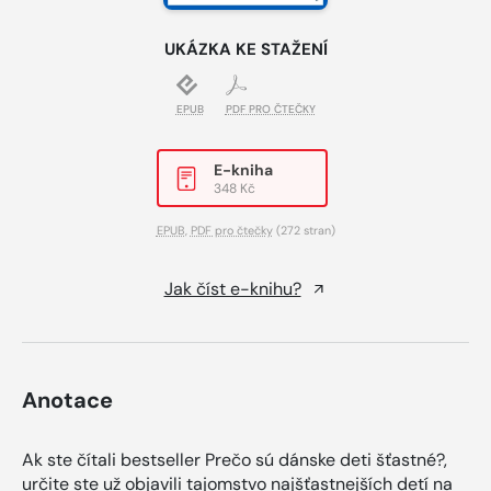
UKÁZKA KE STAŽENÍ
EPUB
PDF PRO ČTEČKY
E-kniha
348 Kč
EPUB
,
PDF pro čtečky
(272 stran)
Jak číst e-knihu?
Anotace
Ak ste čítali bestseller Prečo sú dánske deti šťastné?,
určite ste už objavili tajomstvo najšťastnejších detí na