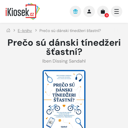
Přejít na hlavní obsah
0
E-knihy
Prečo sú dánski tínedžeri šťastní?
Prečo sú dánski tínedžeri
šťastní?
Iben Dissing Sandahl