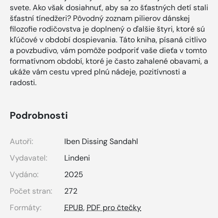
svete. Ako však dosiahnuť, aby sa zo šťastných detí stali
šťastní tínedžeri? Pôvodný zoznam pilierov dánskej
filozofie rodičovstva je doplnený o ďalšie štyri, ktoré sú
kľúčové v období dospievania. Táto kniha, písaná citlivo
a povzbudivo, vám pomôže podporiť vaše dieťa v tomto
formatívnom období, ktoré je často zahalené obavami, a
ukáže vám cestu vpred plnú nádeje, pozitívnosti a
radosti.
Podrobnosti
Autoři:
Iben Dissing Sandahl
Vydavatel:
Lindeni
Vydáno:
2025
Počet stran:
272
Formáty:
EPUB
,
PDF pro čtečky