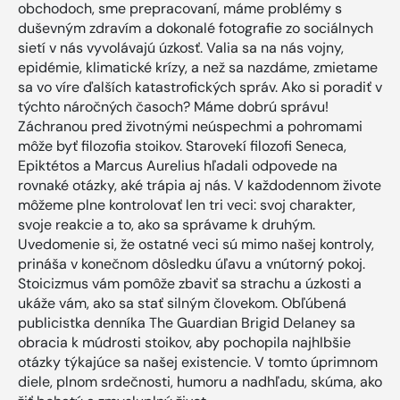
obchodoch, sme prepracovaní, máme problémy s
duševným zdravím a dokonalé fotografie zo sociálnych
sietí v nás vyvolávajú úzkosť. Valia sa na nás vojny,
epidémie, klimatické krízy, a než sa nazdáme, zmietame
sa vo víre ďalších katastrofických správ. Ako si poradiť v
týchto náročných časoch? Máme dobrú správu!
Záchranou pred životnými neúspechmi a pohromami
môže byť filozofia stoikov. Starovekí filozofi Seneca,
Epiktétos a Marcus Aurelius hľadali odpovede na
rovnaké otázky, aké trápia aj nás. V každodennom živote
môžeme plne kontrolovať len tri veci: svoj charakter,
svoje reakcie a to, ako sa správame k druhým.
Uvedomenie si, že ostatné veci sú mimo našej kontroly,
prináša v konečnom dôsledku úľavu a vnútorný pokoj.
Stoicizmus vám pomôže zbaviť sa strachu a úzkosti a
ukáže vám, ako sa stať silným človekom. Obľúbená
publicistka denníka The Guardian Brigid Delaney sa
obracia k múdrosti stoikov, aby pochopila najhlbšie
otázky týkajúce sa našej existencie. V tomto úprimnom
diele, plnom srdečnosti, humoru a nadhľadu, skúma, ako