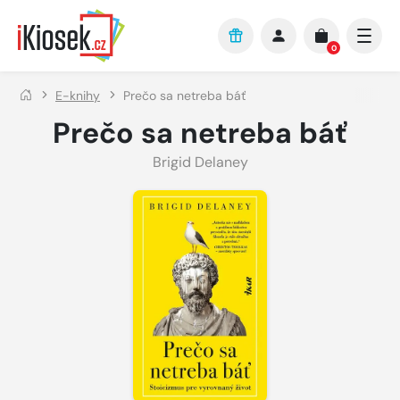
Přejít na hlavní obsah
0
E-knihy
Prečo sa netreba báť
Prečo sa netreba báť
Brigid Delaney