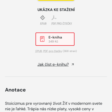
UKÁZKA KE STAŽENÍ
EPUB
PDF PRO ČTEČKY
E-kniha
349 Kč
EPUB
,
PDF pro čtečky
(368 stran)
Jak číst e-knihu?
Anotace
Stoicizmus pre vyrovnaný život Žiť v modernom svete
nie je ľahké. Trápia nás nízke platy, vysoké ceny v