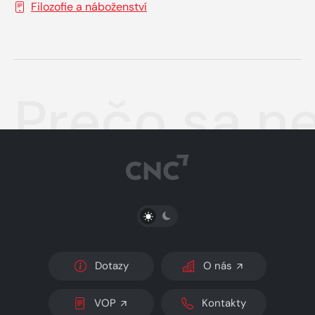
Filozofie a náboženství
Prečo sa n
PŘEPNOUT SVĚTLÝ/TMAVÝ REŽIM
Dotazy
O nás
VOP
Kontakty