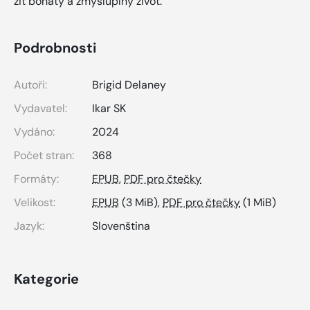
žiť bohatý a zmysluplný život.
Podrobnosti
Autoři:
Brigid Delaney
Vydavatel:
Ikar SK
Vydáno:
2024
Počet stran:
368
Formáty:
EPUB
,
PDF pro čtečky
Velikost:
EPUB
(3 MiB),
PDF pro čtečky
(1 MiB)
Jazyk:
Slovenština
Kategorie