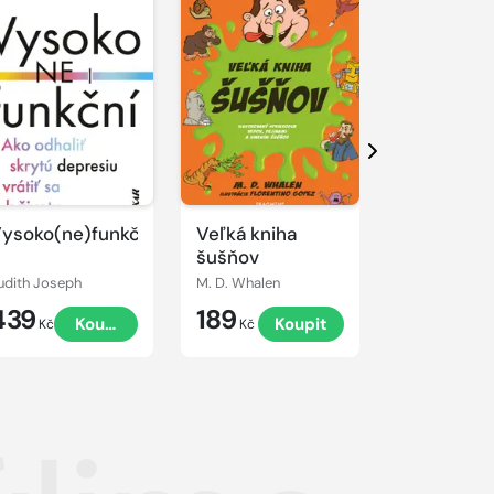
Další
ysoko(ne)funkční
Veľká kniha
Ošetřovat
šušňov
postupy p
zdravotni
udith Joseph
M. D. Whalen
záchranáře
439
189
424
Koupit
Koupit
2., přepr
Kč
Kč
Kč
vydání