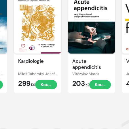
Kardiologie
Acute
V
appendicitis
Christian Wittekind, James D. Brierley, Mary K. Gospodarowicz
Miloš Táborský, Josef Kautzner, Aleš Linhart
Vitězslav Marek
J
299
203
Koupit
Koupit
Kč
Kč