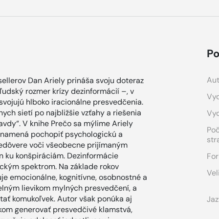
Po
Aut
ellerov Dan Ariely prináša svoju doteraz
ľudský rozmer krízy dezinformácií –, v
Vyd
osvojujú hlboko iracionálne presvedčenia.
ch sietí po najbližšie vzťahy a riešenia
Vy
ravdy“. V knihe Prečo sa mýlime Ariely
Po
í znamená pochopiť psychologickú a
str
nedôvere voči všeobecne prijímaným
n ku konšpiráciám. Dezinformácie
For
tickým spektrom. Na základe rokov
Vel
je emocionálne, kognitívne, osobnostné a
selným lievikom mylných presvedčení, a
 stať komukoľvek. Autor však ponúka aj
Jaz
ľkom generovať presvedčivé klamstvá,