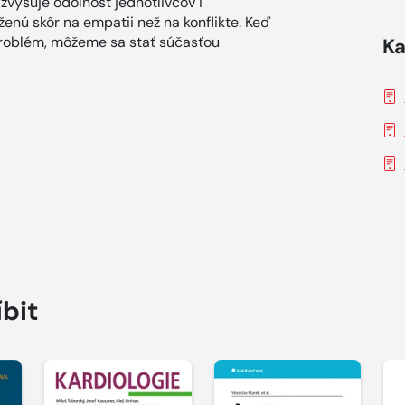
 zvyšuje odolnosť jednotlivcov i
oženú skôr na empatii než na konflikte. Keď
roblém, môžeme sa stať súčasťou
Ka
íbit