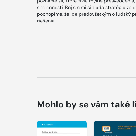
poznanie síl, ktoré živia mylné presvedčenia,
spoločnosti. Boj s nimi si žiada stratégiu zal
pochopíme, že ide predovšetkým o ľudský p
riešenia.
Mohlo by se vám také l