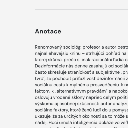
Anotace
Renomovaný sociológ, profesor a autor bests
najnaliehavejšiu knihu – strhujúci pohľad na 
ktorej skúma, prečo si inak racionálni ľudia 
Dezinformácie nás denne zasahujú od sociálny
často skresľuje straníckosť a subjektívne „p
tvrdí, že pochopiť príťažlivosť dezinformáci
sociálnu cestu k mylnému presvedčeniu: k 
faktom, k „alternatívnym pravdám“ a napoko
oslovujú vrodené sklony naprieč celým poli
výskumu aj osobnej skúsenosti autor analyzu
sociálne faktory, ktoré ženú ľudí dolu pomy
ukazuje, že za určitých okolností sa to môže
nádej. Hoci umelá inteligencia dokáže vo ve