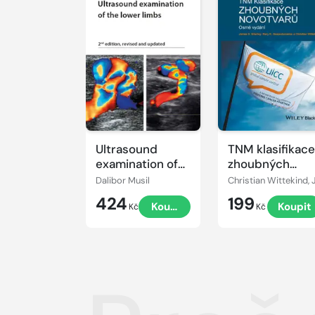
Ultrasound
TNM klasifikace
examination of
zhoubných
the lower limbs
novotvarů
Dalibor Musil
424
199
Koupit
Koupit
Kč
Kč