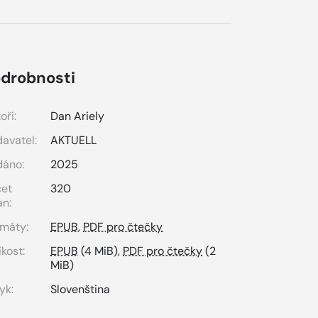
drobnosti
oři:
Dan Ariely
avatel:
AKTUELL
dáno:
2025
čet
320
an:
máty:
EPUB
,
PDF pro čtečky
ikost:
EPUB
(4 MiB),
PDF pro čtečky
(2
MiB)
yk:
Slovenština