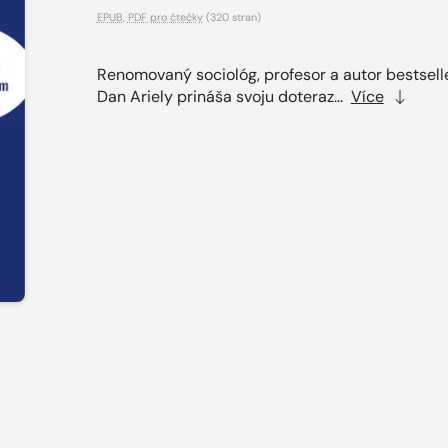
EPUB
,
PDF pro čtečky
(320 stran)
Renomovaný sociológ, profesor a autor bestsell
Dan Ariely prináša svoju doteraz...
Více