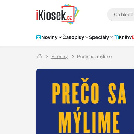
Přejít na hlavní obsah
VYHLEDÁVÁNÍ
Hlavní navigace
Noviny
Časopisy
Speciály
Knihy
E-knihy
Prečo sa mýlime