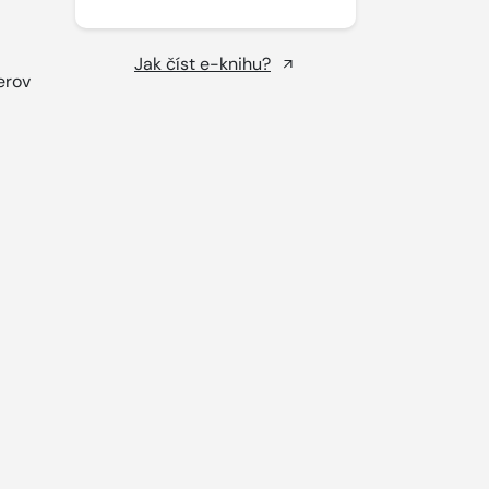
Jak číst e-knihu?
erov