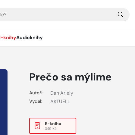
E-knihy
Audioknihy
Prečo sa mýlime
Autoři:
Dan Ariely
Vydal:
AKTUELL
E-kniha
349 Kč