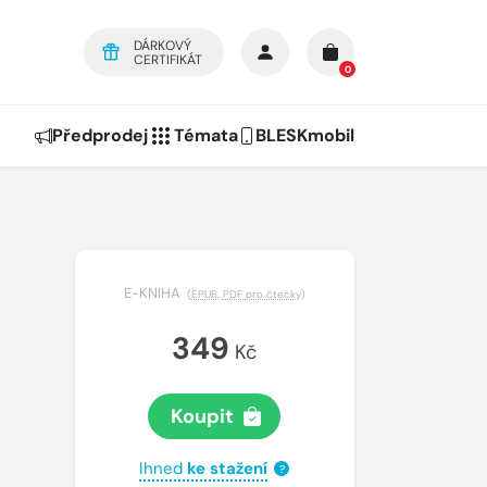
DÁRKOVÝ
CERTIFIKÁT
0
Předprodej
Témata
BLESKmobil
E-KNIHA
(
EPUB
,
PDF pro čtečky
)
349
Kč
Koupit
Ihned
ke stažení
?