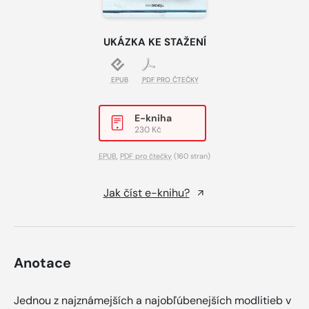
UKÁZKA KE STAŽENÍ
EPUB
PDF PRO ČTEČKY
E-kniha
230 Kč
EPUB
,
PDF pro čtečky
(160 stran)
Jak číst e-knihu?
Anotace
Jednou z najznámejších a najobľúbenejších modlitieb v