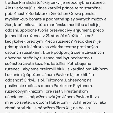
tradícii Rímskokatolíckej cirkvi je nepochybne ruženec.
Ale uvedomujú si dnes katolíci prínos tejto stáročnej
pobožnosti? Redaktorka Gretchen Crowe ponúka
myšlienkovo bohaté a podnetné spisy svätých mužov a
žien, ktorí milovali túto mariánsku modlitbu a boli jej
oddaní. Spoločne tvoria presvedčivý argument, prečo
je modlitba ruženca v 21. storočí dôležitejšia než
kedykoľvek predtým. Prečo ruženec? Prečo dnes? je
prístupná a inšpiratívna zbierka textov pretkaných
osobnými zážitkami, ktoré podporujú osem závažných
dôvodov, prečo by ruženec mal byť podstatnou
súčasťou života každého katolíka. Potrebujeme
ruženec... aby sme prelomili hluk... s kardinálom Albínom
Lucianim (pápežom Jánom Pavlom I.); pre hlbšiu
oddanosť Cirkvi... s bl. Fultonom J. Sheenom; na
posilnenie rodín... s otcom Patrickom Peytonom,
ružencovým kňazom ; pre rast v kresťanskom
učeníctve... s pápežom svätým Jánom Pavlom II.; za
mier vo svete... s otcom Hubertom F. Schifferom SJ; ako
zbraň proti zlu... s pápežom Piom XII.; na boj so