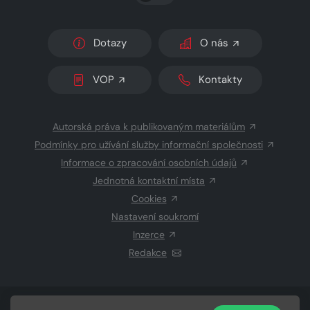
Dotazy
O nás
VOP
Kontakty
Autorská práva k publikovaným materiálům
Podmínky pro užívání služby informační společnosti
Informace o zpracování osobních údajů
Jednotná kontaktní místa
Cookies
Nastavení soukromí
Inzerce
Redakce
© 2026 Copyright
CZECH NEWS CENTER a.s.
a dodavatelé