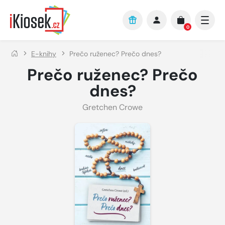
Přejít na hlavní obsah
0
E-knihy
Prečo ruženec? Prečo dnes?
Prečo ruženec? Prečo
dnes?
Gretchen Crowe