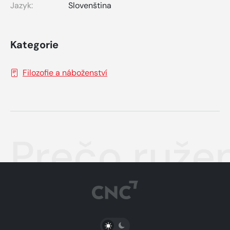
Jazyk:
Slovenština
Kategorie
Filozofie a náboženství
Prečo ruže
PŘEPNOUT SVĚTLÝ/TMAVÝ REŽIM