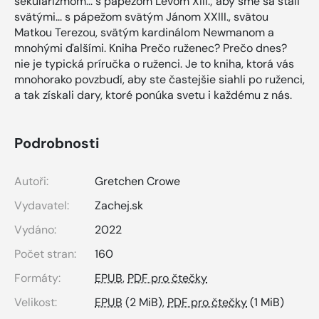
sekularizmom... s pápežom Levom XIII.; aby sme sa stali
svätými... s pápežom svätým Jánom XXIII., svätou
Matkou Terezou, svätým kardinálom Newmanom a
mnohými ďalšími. Kniha Prečo ruženec? Prečo dnes?
nie je typická príručka o ruženci. Je to kniha, ktorá vás
mnohorako povzbudí, aby ste častejšie siahli po ruženci,
a tak získali dary, ktoré ponúka svetu i každému z nás.
Podrobnosti
Autoři:
Gretchen Crowe
Vydavatel:
Zachej.sk
Vydáno:
2022
Počet stran:
160
Formáty:
EPUB
,
PDF pro čtečky
Velikost:
EPUB
(2 MiB),
PDF pro čtečky
(1 MiB)