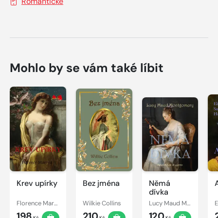
Romantické
Mohlo by se vám také líbit
Krev upírky
Bez jména
Němá
dívka
Florence Marryat
Wilkie Collins
Lucy Maud Montgomery
198
210
120
Kč
Kč
Kč