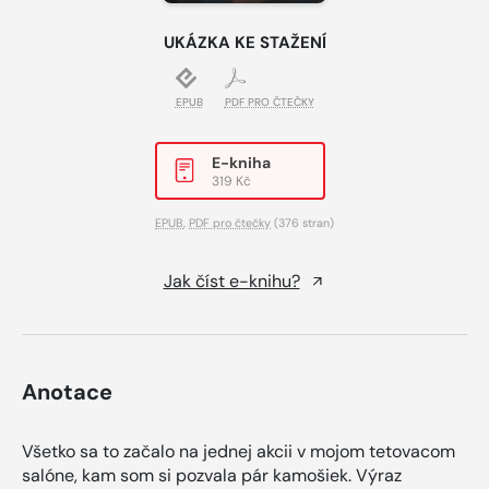
UKÁZKA KE STAŽENÍ
EPUB
PDF PRO ČTEČKY
E-kniha
319 Kč
EPUB
,
PDF pro čtečky
(376 stran)
Jak číst e-knihu?
Anotace
Všetko sa to začalo na jednej akcii v mojom tetovacom
salóne, kam som si pozvala pár kamošiek. Výraz