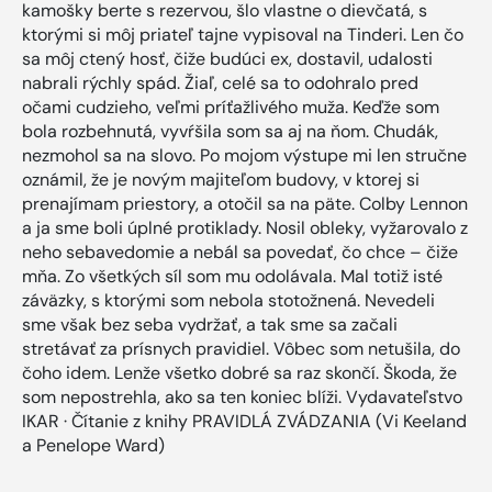
kamošky berte s rezervou, šlo vlastne o dievčatá, s
ktorými si môj priateľ tajne vypisoval na Tinderi. Len čo
sa môj ctený hosť, čiže budúci ex, dostavil, udalosti
nabrali rýchly spád. Žiaľ, celé sa to odohralo pred
očami cudzieho, veľmi príťažlivého muža. Keďže som
bola rozbehnutá, vyvŕšila som sa aj na ňom. Chudák,
nezmohol sa na slovo. Po mojom výstupe mi len stručne
oznámil, že je novým majiteľom budovy, v ktorej si
prenajímam priestory, a otočil sa na päte. Colby Lennon
a ja sme boli úplné protiklady. Nosil obleky, vyžarovalo z
neho sebavedomie a nebál sa povedať, čo chce – čiže
mňa. Zo všetkých síl som mu odolávala. Mal totiž isté
záväzky, s ktorými som nebola stotožnená. Nevedeli
sme však bez seba vydržať, a tak sme sa začali
stretávať za prísnych pravidiel. Vôbec som netušila, do
čoho idem. Lenže všetko dobré sa raz skončí. Škoda, že
som nepostrehla, ako sa ten koniec blíži. Vydavateľstvo
IKAR · Čítanie z knihy PRAVIDLÁ ZVÁDZANIA (Vi Keeland
a Penelope Ward)