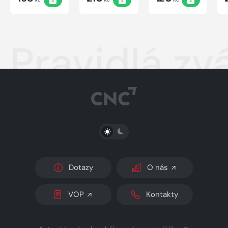
Pravidlá zv
PŘEPNOUT SVĚTLÝ/TMAVÝ REŽIM
Dotazy
O nás
VOP
Kontakty