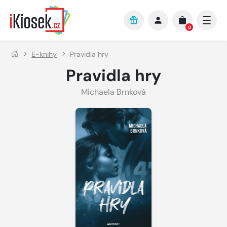
Přejít na hlavní obsah
0
E-knihy
Pravidla hry
Pravidla hry
Michaela Brnková