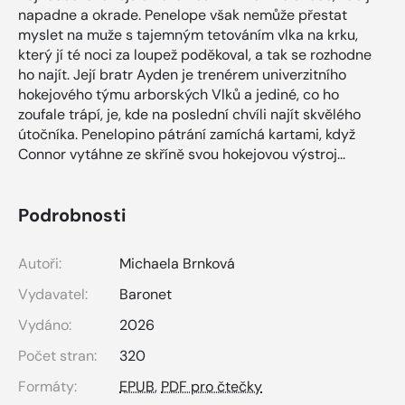
napadne a okrade. Penelope však nemůže přestat
myslet na muže s tajemným tetováním vlka na krku,
který jí té noci za loupež poděkoval, a tak se rozhodne
ho najít. Její bratr Ayden je trenérem univerzitního
hokejového týmu arborských Vlků a jediné, co ho
zoufale trápí, je, kde na poslední chvíli najít skvělého
útočníka. Penelopino pátrání zamíchá kartami, když
Connor vytáhne ze skříně svou hokejovou výstroj...
Podrobnosti
Autoři:
Michaela Brnková
Vydavatel:
Baronet
Vydáno:
2026
Počet stran:
320
Formáty:
EPUB
,
PDF pro čtečky