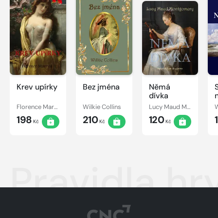
Krev upírky
Bez jména
Němá
dívka
Florence Marryat
Wilkie Collins
Lucy Maud Montgomery
W
198
210
120
Kč
Kč
Kč
Pravidla hr