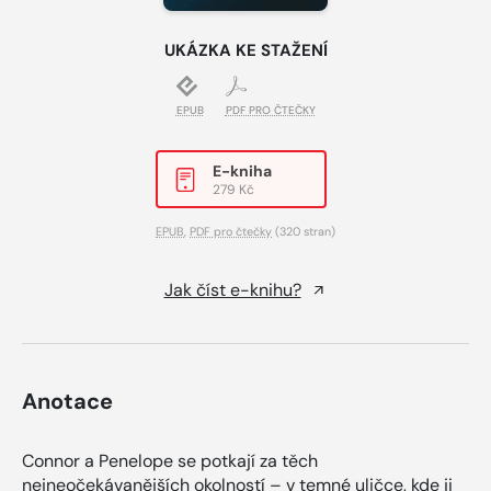
UKÁZKA KE STAŽENÍ
EPUB
PDF PRO ČTEČKY
E-kniha
279 Kč
EPUB
,
PDF pro čtečky
(320 stran)
Jak číst e-knihu?
Anotace
Connor a Penelope se potkají za těch
nejneočekávanějších okolností – v temné uličce, kde ji