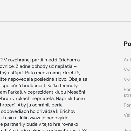
Po
Aut
ša? V rozohranej partii medzi Erichom a
hovnice. Žiadne dohody už neplatia –
Vyd
otný ustúpiť. Puto medzi nimi je krehké,
šte nepovedala posledné slovo. Obaja sa
Vy
e spoločnú budúcnosť. Koľko temnoty
Po
am Farkaš, viceprezident klubu Mesační
str
e zbraň v rukách nepriateľa. Napriek tomu
hrození. Aby ju ochránil, berie
For
 odpovediach ho privádza k Erichovi.
Vel
o Lesiu a Júliu zväzuje neobvyklé
je partnerky bude v tejto hre rovnako
miť. Kto bude nakoniec určovať pravidlá?
Jaz