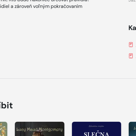
vidiel a zároveň voľným pokračovaním
Ka
íbit