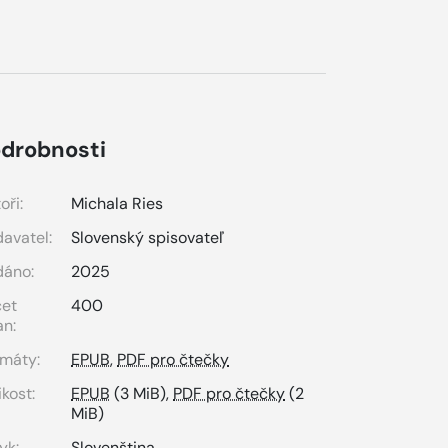
drobnosti
oři:
Michala Ries
avatel:
Slovenský spisovateľ
dáno:
2025
čet
400
an:
máty:
EPUB
,
PDF pro čtečky
ikost:
EPUB
(3 MiB),
PDF pro čtečky
(2
MiB)
yk:
Slovenština