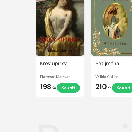
Krev upírky
Bez jména
Florence Marryat
Wilkie Collins
198
210
Koupit
Koupit
Kč
Kč