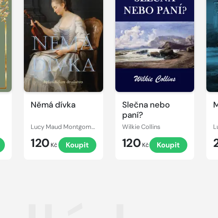
Němá dívka
Slečna nebo
M
paní?
Lucy Maud Montgomery
Wilkie Collins
120
120
Koupit
Koupit
Kč
Kč