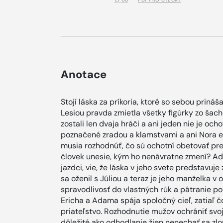
Anotace
Stojí láska za príkoria, ktoré so sebou priná
Lesiou pravda zmietla všetky figúrky zo šac
zostali len dvaja hráči a ani jeden nie je och
poznačené zradou a klamstvami a ani Nora e
musia rozhodnúť, čo sú ochotní obetovať pr
človek unesie, kým ho nenávratne zmení? Ad
jazdci, vie, že láska v jeho svete predstavuj
sa oženil s Júliou a teraz je jeho manželka v o
spravodlivosť do vlastných rúk a pátranie po
Ericha a Adama spája spoločný cieľ, zatiaľ č
priateľstvo. Rozhodnutie mužov ochrániť svo
dôležité ako odhodlanie žien nenechať sa zlo