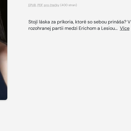
EPUB
,
PDF pro čtečky
(400 stran)
Stojí láska za príkoria, ktoré so sebou prináša? V
rozohranej partii medzi Erichom a Lesiou...
Více