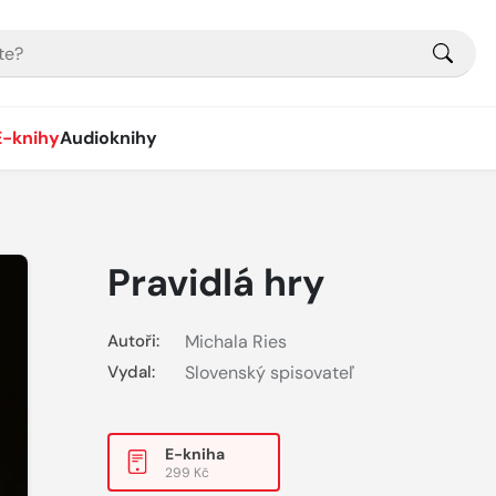
E-knihy
Audioknihy
Pravidlá hry
Autoři:
Michala Ries
Vydal:
Slovenský spisovateľ
E-kniha
299 Kč