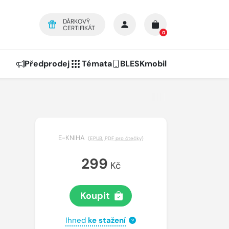
DÁRKOVÝ
CERTIFIKÁT
0
Předprodej
Témata
BLESKmobil
E-KNIHA
(
EPUB
,
PDF pro čtečky
)
299
Kč
Koupit
Ihned
ke stažení
?