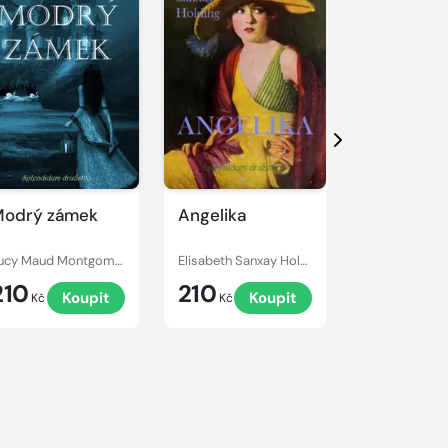
Další
odrý zámek
Angelika
Armadale
Lucy Maud Montgomery
Elisabeth Sanxay Holding
Wilkie Collins
210
210
249
Koupit
Koupit
Kč
Kč
Kč