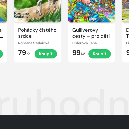
a
Pohádky čistého
Gulliverovy
D
vé
srdce
cesty – pro děti
T
p
Romana Szalaiová
Eislerová Jana
E
79
99
Koupit
Koupit
Kč
Kč
ruhodn