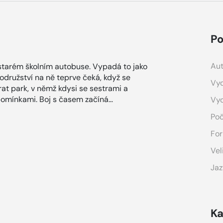
Po
Aut
e starém školním autobuse. Vypadá to jako
odružství na ně teprve čeká, když se
Vyd
rat park, v němž kdysi se sestrami a
pomínkami. Boj s časem začíná…
Vy
Poč
For
Vel
Jaz
Ka