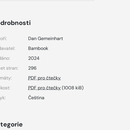
drobnosti
oři:
Dan Gemeinhart
avatel:
Bambook
dáno:
2024
et stran:
296
máty:
PDF pro čtečky
ikost:
PDF pro čtečky
(1008 kiB)
yk:
Čeština
tegorie