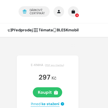
DÁRKOVÝ
CERTIFIKÁT
0
Předprodej
Témata
BLESKmobil
E-KNIHA
(
PDF pro čtečky
)
297
Kč
Koupit
Ihned
ke stažení
?