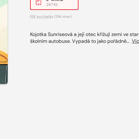
297 Kč
PDF pro čtečky
(296 stran)
Kojotka Sunriseová a její otec křižují zemi ve st
školním autobuse. Vypadá to jako pořádně...
Ví