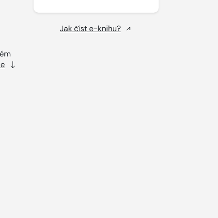
Jak číst e-knihu?
arém
ce