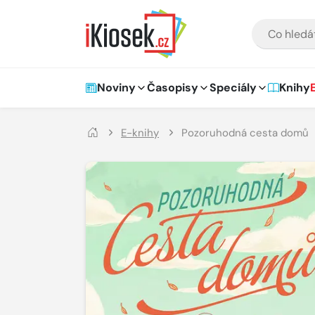
Přejít na hlavní obsah
VYHLEDÁVÁNÍ
Hlavní navigace
Noviny
Časopisy
Speciály
Knihy
E-knihy
Pozoruhodná cesta domů