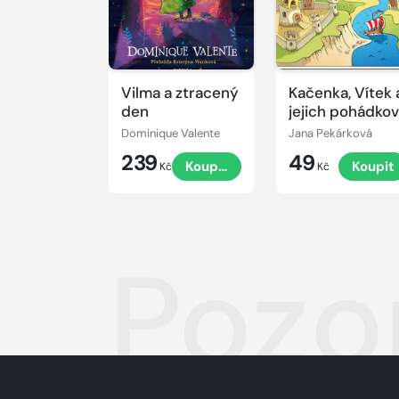
Vilma a ztracený
Kačenka, Vítek 
den
jejich pohádko
dobrodružství
Dominique Valente
Jana Pekárková
239
49
Koupit
Koupit
Kč
Kč
Pozo