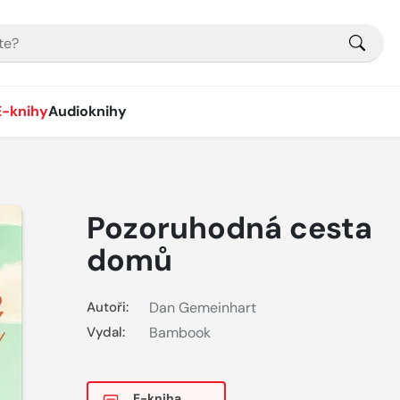
E-knihy
Audioknihy
Pozoruhodná cesta
domů
Autoři:
Dan Gemeinhart
Vydal:
Bambook
E-kniha