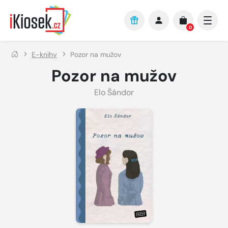
Přejít na hlavní obsah
0
E-knihy
Pozor na mužov
Pozor na mužov
Elo Šándor