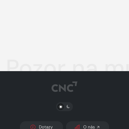
Pozor na m
PŘEPNOUT SVĚTLÝ/TMAVÝ REŽIM
Dotazy
O nás