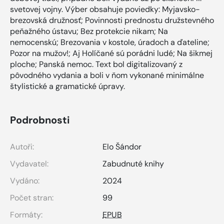
svetovej vojny. Výber obsahuje poviedky: Myjavsko-
brezovská družnosť; Povinnosti prednostu družstevného
peňažného ústavu; Bez protekcie nikam; Na
nemocenskú; Brezovania v kostole, úradoch a ďateline;
Pozor na mužov!; Aj Holíčané sú porádni ludé; Na šikmej
ploche; Panská nemoc. Text bol digitalizovaný z
pôvodného vydania a boli v ňom vykonané minimálne
štylistické a gramatické úpravy.
Podrobnosti
Autoři:
Elo Šándor
Vydavatel:
Zabudnuté knihy
Vydáno:
2024
Počet stran:
99
Formáty:
EPUB