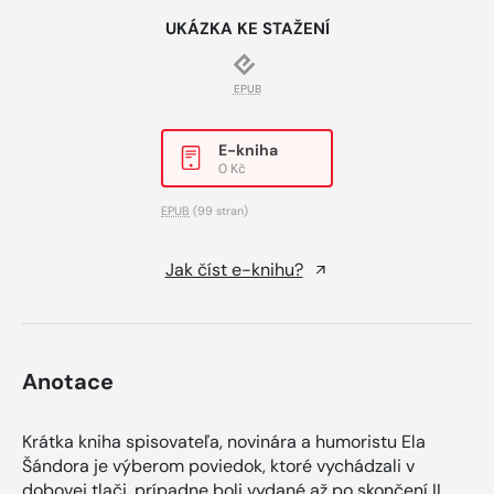
UKÁZKA KE STAŽENÍ
EPUB
E-kniha
0 Kč
EPUB
(99 stran)
Jak číst e-knihu?
Anotace
Krátka kniha spisovateľa, novinára a humoristu Ela
Šándora je výberom poviedok, ktoré vychádzali v
dobovej tlači, prípadne boli vydané až po skončení II.