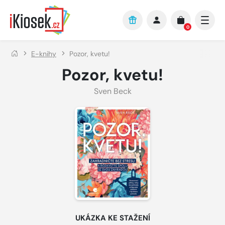
Přejít na hlavní obsah
0
E-knihy
Pozor, kvetu!
Pozor, kvetu!
Sven Beck
UKÁZKA KE STAŽENÍ