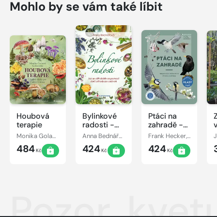
Mohlo by se vám také líbit
Houbová
Bylinkové
Ptáci na
terapie
radosti -
zahradě -
Jak se cítit
Praktický
Monika Golasovská
Anna Bednářová
Frank Hecker, Katrin Heckerová
J
dobře za
průvodce
484
424
424
pomoci
ptačím
Kč
Kč
Kč
darů
světem
přírody po
celý rok
Pozor, kvet