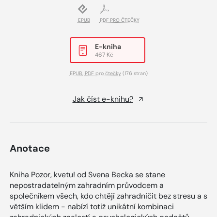
EPUB
PDF PRO ČTEČKY
E-kniha
467 Kč
EPUB
,
PDF pro čtečky
(176 stran)
Jak číst e-knihu?
Anotace
Kniha Pozor, kvetu! od Svena Becka se stane
nepostradatelným zahradním průvodcem a
společníkem všech, kdo chtějí zahradničit bez stresu a s
větším klidem - nabízí totiž unikátní kombinaci