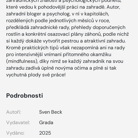
zahradnických znalostí a psychologických podnětů,
které vedou k pohodovější práci na zahradě. Autor,
zahradní bloger a psycholog, v ní v kapitolách,
rozdělených podle jednotlivých měsíců v roce,
předkládá zahradnické rady, přehledy doporučených
rostlin a konkrétní osazovací plány záhonů, podle nichž
si každý dokáže vytvořit pestrou a atraktivní zahradu.
Kromě praktických tipů však nezapomíná ani na rady
pro intenzivnější vnímaní přítomného okamžiku
(mindfulness), díky nimž se každý zahradník na svou
zahradu zadívá úplně novýma očima a plně si tak
vychutná plody své práce!
Podrobnosti
Autoři:
Sven Beck
Vydavatel:
Grada
Vydáno:
2025