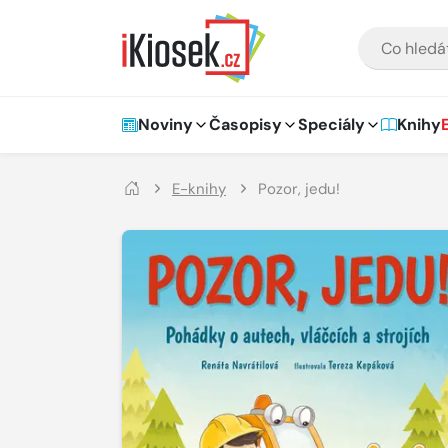
Přejít na hlavní obsah
VYHLEDÁVÁNÍ
Hlavní navigace
Noviny
Časopisy
Speciály
Knihy
E-knihy
Pozor, jedu!