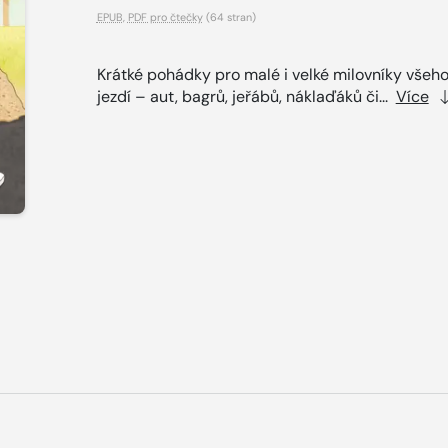
EPUB
,
PDF pro čtečky
(64 stran)
Krátké pohádky pro malé i velké milovníky všeho
jezdí – aut, bagrů, jeřábů, náklaďáků či...
Více