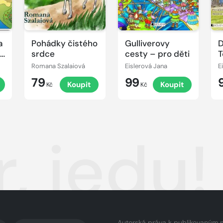
a
Pohádky čistého
Gulliverovy
D
vé
srdce
cesty – pro děti
T
p
Romana Szalaiová
Eislerová Jana
E
79
99
Koupit
Koupit
Kč
Kč
, jedu!
Autorská práva k publikovaným 