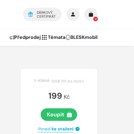
DÁRKOVÝ
CERTIFIKÁT
0
Předprodej
Témata
BLESKmobil
E-KNIHA
(
EPUB
,
PDF pro čtečky
)
199
Kč
Koupit
Ihned
ke stažení
?