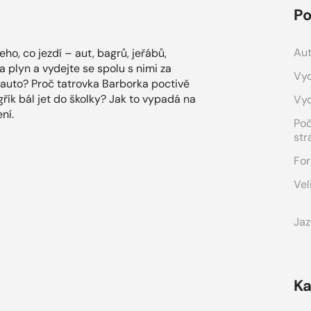
Po
Aut
ho, co jezdí – aut, bagrů, jeřábů,
a plyn a vydejte se spolu s nimi za
Vyd
 auto? Proč tatrovka Barborka poctivě
řík bál jet do školky? Jak to vypadá na
Vy
ní.
Po
str
For
Vel
Jaz
Ka