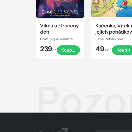
Vilma a ztracený
Kačenka, Vítek 
den
jejich pohádko
dobrodružství
Dominique Valente
Jana Pekárková
239
49
Koupit
Koupit
Kč
Kč
Pozor