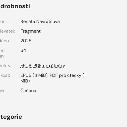
drobnosti
oři:
Renáta Navrátilová
avatel:
Fragment
dáno:
2025
čet
64
an:
máty:
EPUB
,
PDF pro čtečky
ikost:
EPUB
(11 MiB),
PDF pro čtečky
(1
MiB)
yk:
Čeština
tegorie