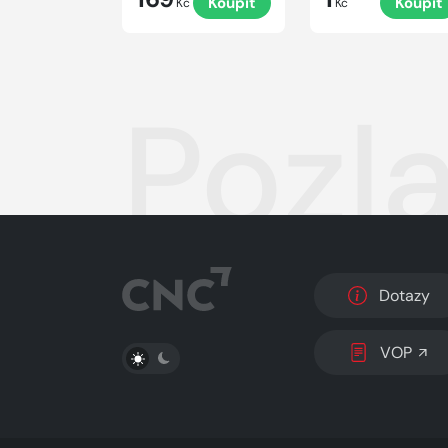
Koupit
Koupit
Kč
Kč
Pozl
Dotazy
PŘEPNOUT SVĚTLÝ/TMAVÝ REŽIM
VOP