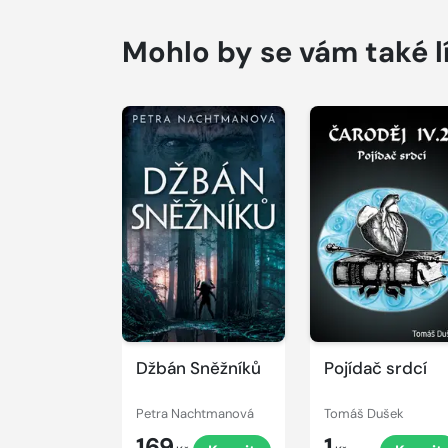
Mohlo by se vám také l
Džbán Sněžníků
Pojídač srdcí
Petra Nachtmanová
Tomáš Dušek
169
1