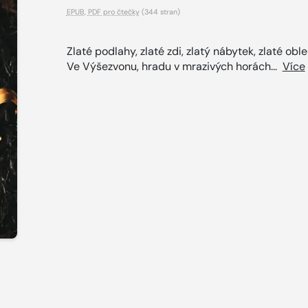
EPUB
,
PDF pro čtečky
(344 stran)
Zlaté podlahy, zlaté zdi, zlatý nábytek, zlaté oble
Ve Výšezvonu, hradu v mrazivých horách...
Více