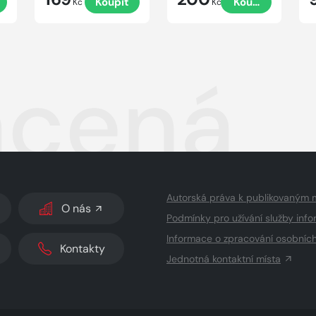
Koupit
Koupit
Kč
Kč
acená
Autorská práva k publikovaným 
O nás
Podmínky pro užívání služby info
Informace o zpracování osobníc
Kontakty
Jednotná kontaktní místa