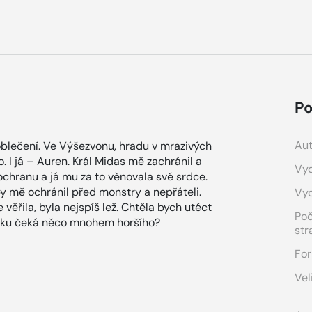
Po
Aut
é oblečení. Ve Výšezvonu, hradu v mrazivých
. I já – Auren. Král Midas mě zachránil a
Vyd
 ochranu a já mu za to věnovala své srdce.
by mě ochránil před monstry a nepřáteli.
Vy
věřila, byla nejspíš lež. Chtěla bych utéct
Po
nku čeká něco mnohem horšího?
str
For
Vel