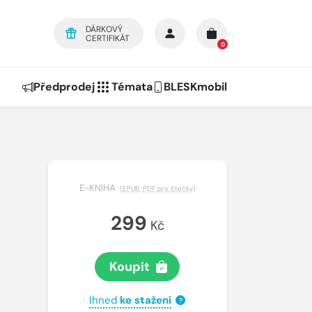
DÁRKOVÝ
CERTIFIKÁT
0
Předprodej
Témata
BLESKmobil
E-KNIHA
(
EPUB
,
PDF pro čtečky
)
299
Kč
Koupit
Ihned
ke stažení
?