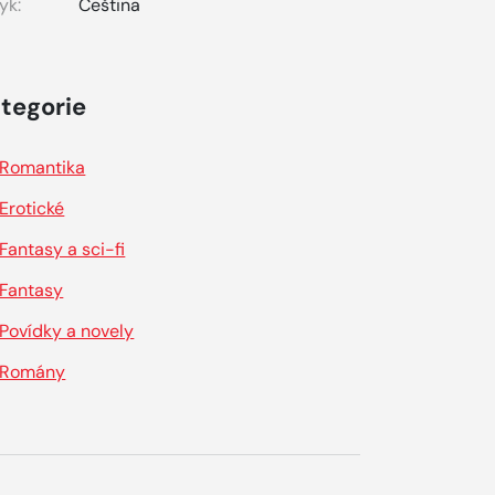
yk:
Čeština
tegorie
Romantika
Erotické
Fantasy a sci-fi
Fantasy
Povídky a novely
Romány