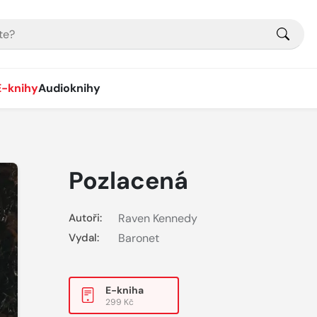
E-knihy
Audioknihy
Pozlacená
Autoři:
Raven Kennedy
Vydal:
Baronet
E-kniha
299 Kč