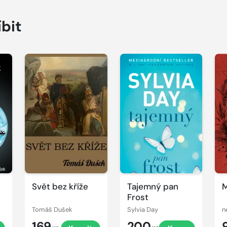
íbit
Svět bez kříže
Tajemný pan
M
Frost
Tomáš Dušek
Sylvia Day
n
169
200