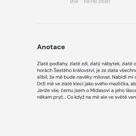
EPUB
PDF PRO ČTEČKY
Anotace
Zlaté podlahy, zlaté zdi, zlatý nábytek, zlat
horách Šestého království, je ze zlata všechno
slíbil, že mě bude navěky milovat. Nabídl mi
Drží mě ve zlaté kleci jako svého mazlíčka, a
Jenže vše, čemu jsem o Midasovi a jeho lásce 
někam pryč… Co když na mě ale ve světě ve