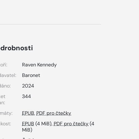
drobnosti
oři:
Raven Kennedy
avatel:
Baronet
dáno:
2024
čet
344
an:
máty:
EPUB
,
PDF pro čtečky
ikost:
EPUB
(4 MiB),
PDF pro čtečky
(4
MiB)