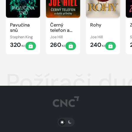
Pavučina
Černý
Rohy
snů
telefon a
další
Stephen King
Joe Hill
Joe Hill
S
příběhy
320
260
240
Kč
Kč
Kč
Požírači d
PŘEPNOUT SVĚTLÝ/TMAVÝ REŽIM