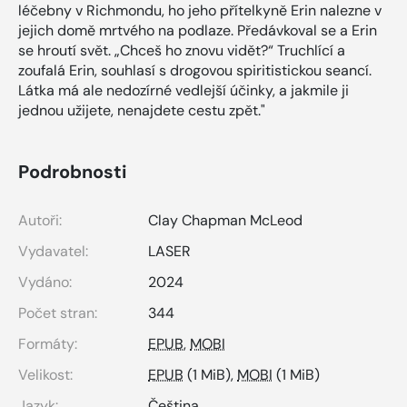
léčebny v Richmondu, ho jeho přítelkyně Erin nalezne v
jejich domě mrtvého na podlaze. Předávkoval se a Erin
se hroutí svět. „Chceš ho znovu vidět?“ Truchlící a
zoufalá Erin, souhlasí s drogovou spiritistickou seancí.
Látka má ale nedozírné vedlejší účinky, a jakmile ji
jednou užijete, nenajdete cestu zpět."
Podrobnosti
Autoři:
Clay Chapman McLeod
Vydavatel:
LASER
Vydáno:
2024
Počet stran:
344
Formáty:
EPUB
,
MOBI
Velikost:
EPUB
(1 MiB),
MOBI
(1 MiB)
Jazyk:
Čeština