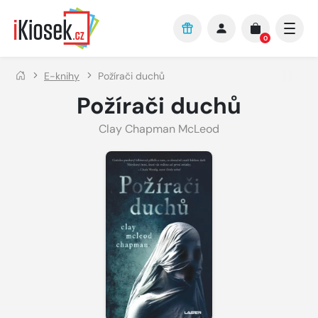
Přejít na hlavní obsah
0
E-knihy
Požírači duchů
Požírači duchů
Clay Chapman McLeod