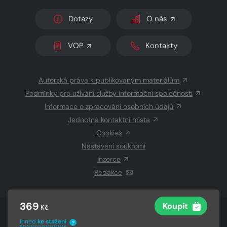
Dotazy
O nás
VOP
Kontakty
Autorská práva k publikovaným materiálům
Podmínky pro užívání služby informační společnosti
Informace o zpracování osobních údajů
Jednotná kontaktní místa
Cookies
Nastavení soukromí
Inzerce
Redakce
369
Koupit
Kč
© 2026 Copyright
CZECH NEWS CENTER a.s.
a dodavatelé
Ihned
ke stažení
obsahu
?