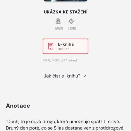
UKÁZKA KE STAŽENÍ
MOBI
EPUB
E-kniha
369 Kč
EPUB
,
MOBI
(344 stran)
Jak číst e-knihu?
Anotace
"Duch, to je nová droga, která umožňuje spatřit mrtvé.
Druhý den poté, co se Silas dostane ven z protidrogové