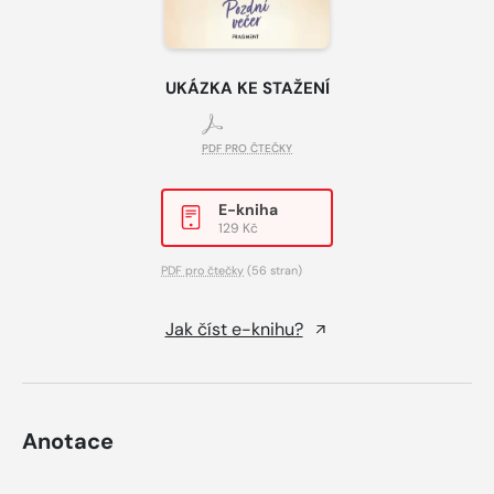
UKÁZKA KE STAŽENÍ
PDF PRO ČTEČKY
E-kniha
129 Kč
PDF pro čtečky
(56 stran)
Jak číst e-knihu?
Anotace