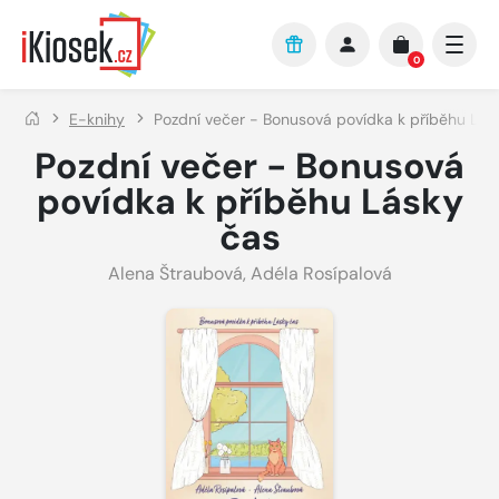
Přejít na hlavní obsah
0
E-knihy
Pozdní večer - Bonusová povídka k příběhu Lás
Pozdní večer - Bonusová
povídka k příběhu Lásky
čas
Alena Štraubová
,
Adéla Rosípalová