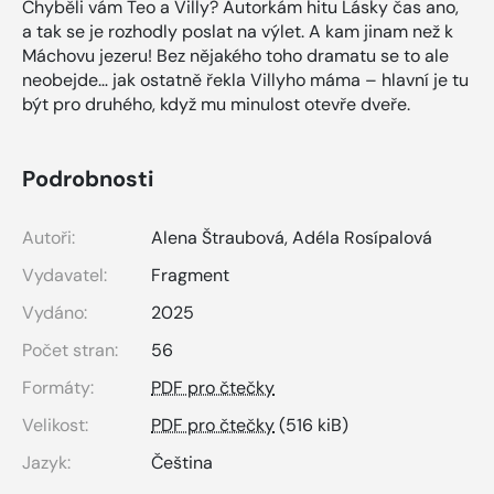
Chyběli vám Teo a Villy? Autorkám hitu Lásky čas ano,
a tak se je rozhodly poslat na výlet. A kam jinam než k
Máchovu jezeru! Bez nějakého toho dramatu se to ale
neobejde… jak ostatně řekla Villyho máma – hlavní je tu
být pro druhého, když mu minulost otevře dveře.
Podrobnosti
Autoři:
Alena Štraubová
,
Adéla Rosípalová
Vydavatel:
Fragment
Vydáno:
2025
Počet stran:
56
Formáty:
PDF pro čtečky
Velikost:
PDF pro čtečky
(516 kiB)
Jazyk:
Čeština