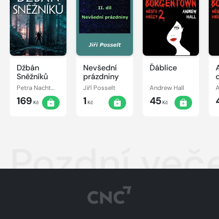
Džbán
Nevšední
Ďáblice
Sněžníků
prázdniny
Petra Nachtmanová
Jiří Posselt
Andrew Hall
A
169
1
45
Kč
Kč
Kč
Pozdní več