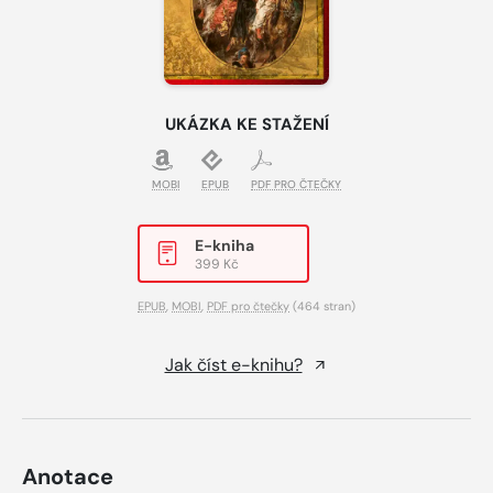
UKÁZKA KE STAŽENÍ
MOBI
EPUB
PDF PRO ČTEČKY
E-kniha
399 Kč
EPUB
,
MOBI
,
PDF pro čtečky
(464 stran)
Jak číst e-knihu?
Anotace