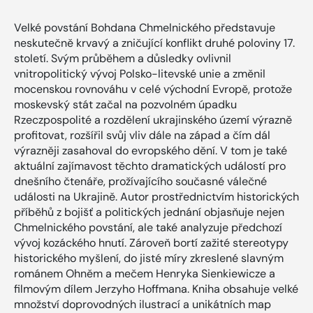
Velké povstání Bohdana Chmelnického představuje
neskutečně krvavý a zničující konflikt druhé poloviny 17.
století. Svým průběhem a důsledky ovlivnil
vnitropolitický vývoj Polsko-litevské unie a změnil
mocenskou rovnováhu v celé východní Evropě, protože
moskevský stát začal na pozvolném úpadku
Rzeczpospolité a rozdělení ukrajinského území výrazně
profitovat, rozšířil svůj vliv dále na západ a čím dál
výrazněji zasahoval do evropského dění. V tom je také
aktuální zajímavost těchto dramatických událostí pro
dnešního čtenáře, prožívajícího současné válečné
události na Ukrajině. Autor prostřednictvím historických
příběhů z bojišť a politických jednání objasňuje nejen
Chmelnického povstání, ale také analyzuje předchozí
vývoj kozáckého hnutí. Zároveň bortí zažité stereotypy
historického myšlení, do jisté míry zkreslené slavným
románem Ohněm a mečem Henryka Sienkiewicze a
filmovým dílem Jerzyho Hoffmana. Kniha obsahuje velké
množství doprovodných ilustrací a unikátních map