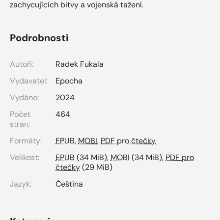
zachycujících bitvy a vojenská tažení.
Podrobnosti
Autoři:
Radek Fukala
Vydavatel:
Epocha
Vydáno:
2024
Počet
464
stran:
Formáty:
EPUB
,
MOBI
,
PDF pro čtečky
Velikost:
EPUB
(34 MiB),
MOBI
(34 MiB),
PDF pro
čtečky
(29 MiB)
Jazyk:
Čeština