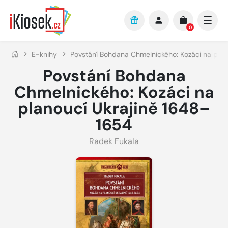
Přejít na hlavní obsah
0
E-knihy
Povstání Bohdana Chmelnického: Kozáci na plan
Povstání Bohdana
Chmelnického: Kozáci na
planoucí Ukrajině 1648–
1654
Radek Fukala