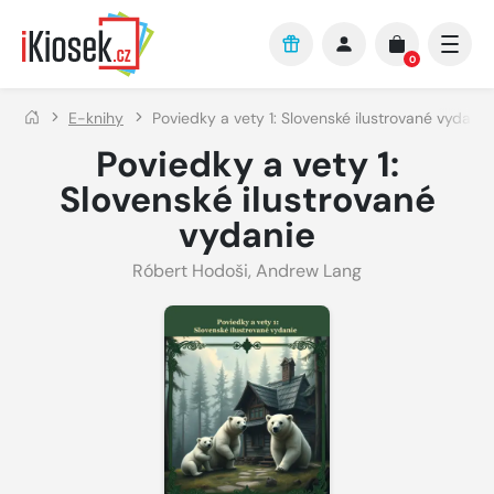
Přejít na hlavní obsah
0
E-knihy
Poviedky a vety 1: Slovenské ilustrované vydanie
Poviedky a vety 1:
Slovenské ilustrované
vydanie
Róbert Hodoši
,
Andrew Lang