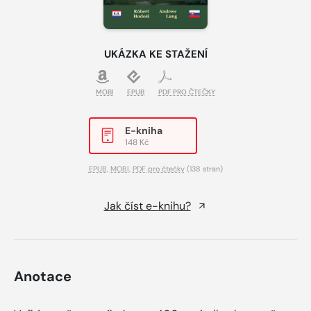
UKÁZKA KE STAŽENÍ
MOBI
EPUB
PDF PRO ČTEČKY
E-kniha
148 Kč
EPUB
,
MOBI
,
PDF pro čtečky
(138 stran)
Jak číst e-knihu?
Anotace