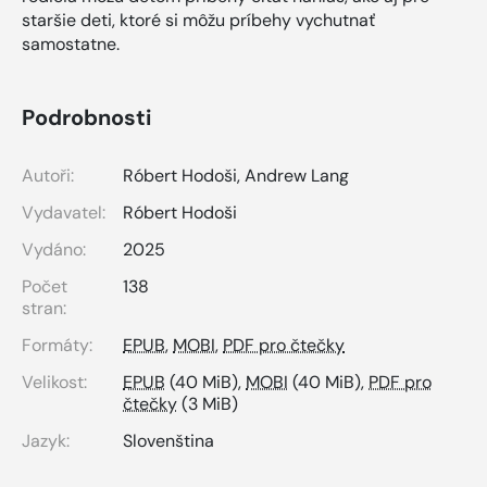
staršie deti, ktoré si môžu príbehy vychutnať
samostatne.
Podrobnosti
Autoři:
Róbert Hodoši
,
Andrew Lang
Vydavatel:
Róbert Hodoši
Vydáno:
2025
Počet
138
stran:
Formáty:
EPUB
,
MOBI
,
PDF pro čtečky
Velikost:
EPUB
(40 MiB),
MOBI
(40 MiB),
PDF pro
čtečky
(3 MiB)
Jazyk:
Slovenština