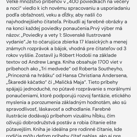
Veľké množstvo príbehov v „400 poviedkach na večery
a noci“ viedlo k ich novému spracovaniu a usporiadaniu
podľa obťažnosti, veku a dĺžky, aby našli čo
najvhodnejšieho čitateľa. Pribudli aj farebné obrázky a
na konci každej poviedky ponaučenia.Prvý výber má
názov: „Poviedky a vety 1: Slovenské Ilustrované
vydanie“.Je to očarujúca zbierka 17 klasických a menej
známych rozprávok a bájok, vhodná pre čitateľov od 3
rokov vyššie. Zostavil ju Róbert Hodoši na základe
textov od Andrew Langa. Kniha obsahuje 1700 viet v
príbehoch ako „Tri medvede“ od Roberta Southeyho,
„Princezná na hrášku“ od Hansa Christiana Andersena,
„Škaredé káčatko“ či „Maličká Maja“. Tieto príbehy
spájajú jednoduché, no pútavé rozprávanie s morálnymi
ponaučeniami, ktoré podporujú rozvoj fantázie, etického
myslenia a porozumenia základným hodnotám, ako sú
spravodlivosť, láskavosť a odhodlanie. Farebné
ilustrácie dodávajú príbehom vizuálnu hĺbku, čím
oživujú dobrodružstvá postáv a robia čítanie ešte
pútavejším. Kniha je ideálna pre rodinné čítanie, kde
rodičia môžu deťom príbehy čítať nahlas, ako aj pre