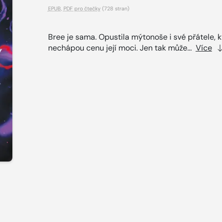
EPUB
,
PDF pro čtečky
(728 stran)
Bree je sama. Opustila mýtonoše i své přátele, k
nechápou cenu její moci. Jen tak může...
Více