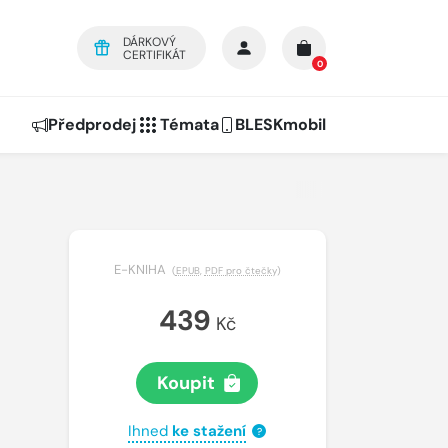
DÁRKOVÝ
CERTIFIKÁT
0
Předprodej
Témata
BLESKmobil
E-KNIHA
(
EPUB
,
PDF pro čtečky
)
439
Kč
Koupit
Ihned
ke stažení
?