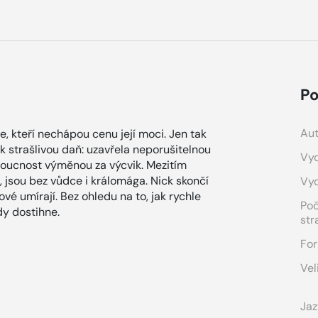
Po
Aut
e, kteří nechápou cenu její moci. Jen tak
ak strašlivou daň: uzavřela neporušitelnou
Vyd
doucnost výměnou za výcvik. Mezitím
, jsou bez vůdce i králomága. Nick skončí
Vy
é umírají. Bez ohledu na to, jak rychle
Po
dy dostihne.
str
For
Vel
Jaz