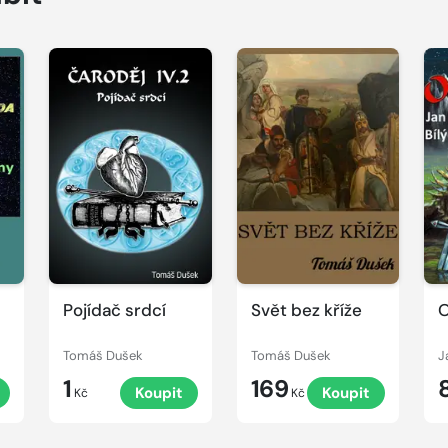
Pojídač srdcí
Svět bez kříže
Tomáš Dušek
Tomáš Dušek
J
1
169
Koupit
Koupit
Kč
Kč