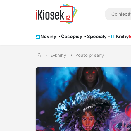
Přejít na hlavní obsah
VYHLEDÁVÁNÍ
Hlavní navigace
Noviny
Časopisy
Speciály
Knihy
E-knihy
Pouto přísahy