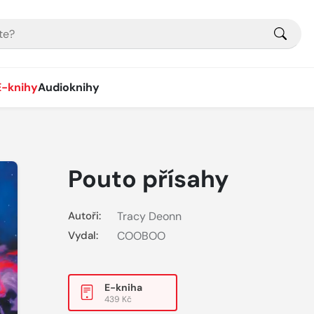
E-knihy
Audioknihy
Pouto přísahy
Autoři:
Tracy Deonn
Vydal:
COOBOO
E-kniha
439 Kč