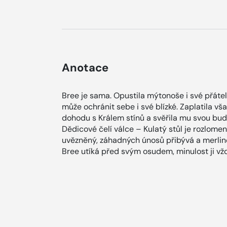
Anotace
Bree je sama. Opustila mýtonoše i své přátel
může ochránit sebe i své blízké. Zaplatila vš
dohodu s Králem stínů a svěřila mu svou bu
Dědicové čelí válce – Kulatý stůl je rozlomen
uvězněný, záhadných únosů přibývá a merlinov
Bree utíká před svým osudem, minulost ji vž