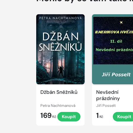
Džbán Sněžníků
Nevšední
prázdniny
Petra Nachtmanová
Jiří Posselt
169
1
Koupit
Koupit
Kč
Kč