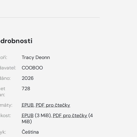
drobnosti
oři:
Tracy Deonn
avatel:
COOBOO
dáno:
2026
čet
728
an:
máty:
EPUB
,
PDF pro čtečky
ikost:
EPUB
(3 MiB),
PDF pro čtečky
(4
MiB)
yk:
Čeština