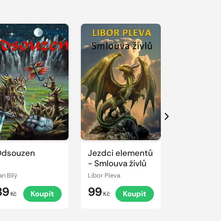
Další
Odsouzen
Jezdci elementů
Ďáblice
- Smlouva živlů
an Bílý
Libor Pleva
Andrew Hall
89
99
45
Koupit
Koupit
K
Kč
Kč
Kč