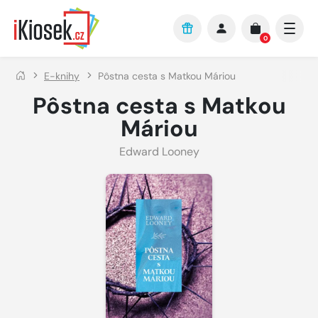
Přejít na hlavní obsah
0
E-knihy
Pôstna cesta s Matkou Máriou
Pôstna cesta s Matkou
Máriou
Edward Looney