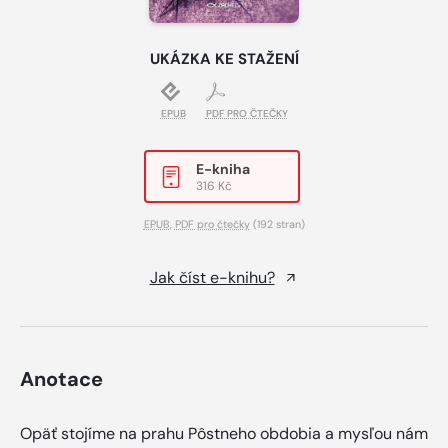
UKÁZKA KE STAŽENÍ
EPUB
PDF PRO ČTEČKY
E-kniha
316 Kč
EPUB
,
PDF pro čtečky
(192 stran)
Jak číst e-knihu?
Anotace
Opäť stojíme na prahu Pôstneho obdobia a mysľou nám