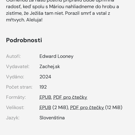
radosť, keď spolu s Máriou nahliadneme do hrobu a
zistíme, že Ježiša tam niet. Porazil smrť a vstal z
mŕtvych. Aleluja!
Podrobnosti
Autoři:
Edward Looney
Vydavatel:
Zachej.sk
Vydáno:
2024
Počet stran:
192
Formáty:
EPUB
,
PDF pro čtečky
Velikost:
EPUB
(2 MiB),
PDF pro čtečky
(12 MiB)
Jazyk:
Slovenština