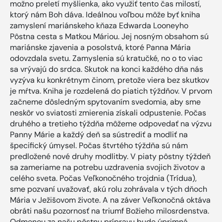
možno preletí myšlienka, ako využiť tento čas milostí,
ktorý nám Boh dáva. Ideálnou voľbou môže byť kniha
zamyslení mariánskeho kňaza Edwarda Looneyho
Pôstna cesta s Matkou Máriou. Jej nosným obsahom sú
mariánske zjavenia a posolstvá, ktoré Panna Mária
odovzdala svetu. Zamyslenia sú kratučké, no o to viac
sa vrývajú do srdca. Skutok na konci každého dňa nás
vyzýva ku konkrétnym činom, pretože viera bez skutkov
je mŕtva. Kniha je rozdelená do piatich týždňov. V prvom
začneme dôsledným spytovaním svedomia, aby sme
neskôr vo sviatosti zmierenia získali odpustenie. Počas
druhého a tretieho týždňa môžeme odpovedať na výzvu
Panny Márie a každý deň sa sústrediť a modliť na
špecifický úmysel. Počas štvrtého týždňa sú nám
predložené nové druhy modlitby. V piaty pôstny týždeň
sa zameriame na potrebu uzdravenia svojich životov a
celého sveta. Počas Veľkonočného trojdnia (Trídua),
sme pozvaní uvažovať, akú rolu zohrávala v tých dňoch
Mária v Ježišovom živote. A na záver Veľkonočná oktáva
obráti našu pozornosť na triumf Božieho milosrdenstva.
Odmenou za našu pôstnu prípravu bude úprimná