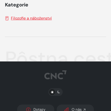
Kategorie
Filozofie a náboženství
Pôstna ces
PŘEPNOUT SVĚTLÝ/TMAVÝ REŽIM
Dotazy
O nás