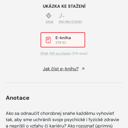
UKÁZKA KE STAŽENÍ
EPUB
PDF PRO ČTEČKY
E-kniha
379 Kč
EPUB
,
PDF pro čtečky
(376 stran)
Jak číst e-knihu?
Anotace
Ako sa odnaučiť chorobnej snahe každému vyhovieť
tak, aby sme uchránili svoje psychické i fyzické zdravie
a neprišli o vzťahy či kariéru? Ako rozoznať úprimnú