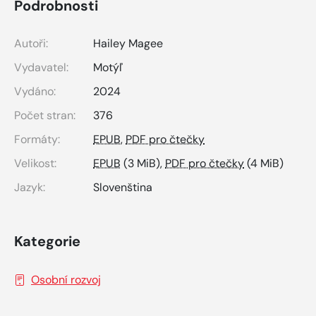
Podrobnosti
Autoři:
Hailey Magee
Vydavatel:
Motýľ
Vydáno:
2024
Počet stran:
376
Formáty:
EPUB
,
PDF pro čtečky
Velikost:
EPUB
(3 MiB),
PDF pro čtečky
(4 MiB)
Jazyk:
Slovenština
Kategorie
Osobní rozvoj