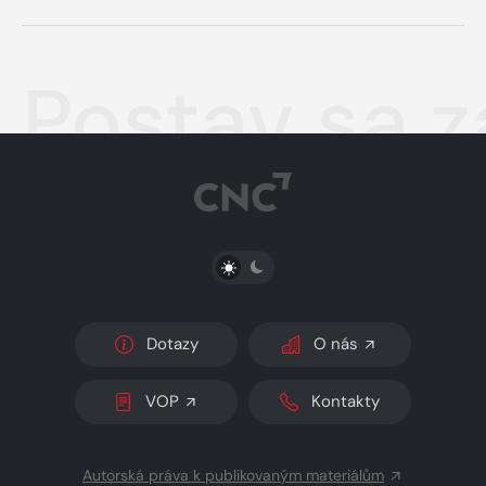
Postav sa 
PŘEPNOUT SVĚTLÝ/TMAVÝ REŽIM
Dotazy
O nás
VOP
Kontakty
Autorská práva k publikovaným materiálům