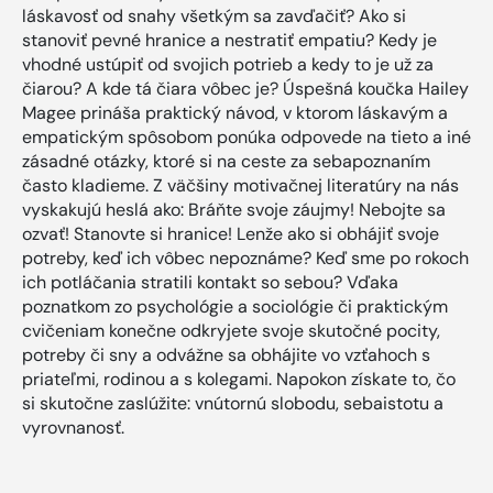
láskavosť od snahy všetkým sa zavďačiť? Ako si
stanoviť pevné hranice a nestratiť empatiu? Kedy je
vhodné ustúpiť od svojich potrieb a kedy to je už za
čiarou? A kde tá čiara vôbec je? Úspešná koučka Hailey
Magee prináša praktický návod, v ktorom láskavým a
empatickým spôsobom ponúka odpovede na tieto a iné
zásadné otázky, ktoré si na ceste za sebapoznaním
často kladieme. Z väčšiny motivačnej literatúry na nás
vyskakujú heslá ako: Bráňte svoje záujmy! Nebojte sa
ozvať! Stanovte si hranice! Lenže ako si obhájiť svoje
potreby, keď ich vôbec nepoznáme? Keď sme po rokoch
ich potláčania stratili kontakt so sebou? Vďaka
poznatkom zo psychológie a sociológie či praktickým
cvičeniam konečne odkryjete svoje skutočné pocity,
potreby či sny a odvážne sa obhájite vo vzťahoch s
priateľmi, rodinou a s kolegami. Napokon získate to, čo
si skutočne zaslúžite: vnútornú slobodu, sebaistotu a
vyrovnanosť.