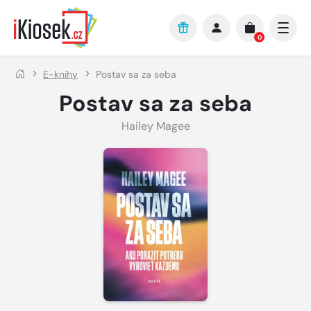
Přejít na hlavní obsah
0
E-knihy
Postav sa za seba
Postav sa za seba
Hailey Magee