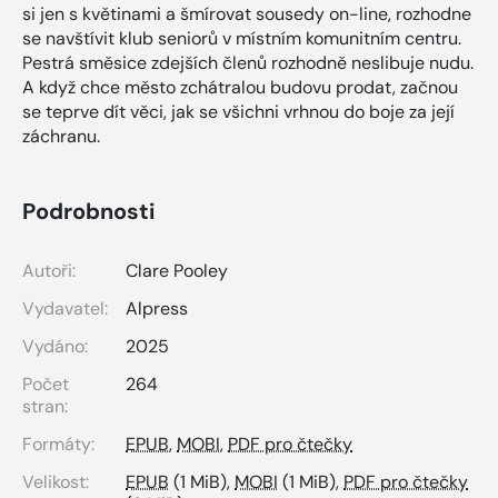
si jen s květinami a šmírovat sousedy on-line, rozhodne
se navštívit klub seniorů v místním komunitním centru.
Pestrá směsice zdejších členů rozhodně neslibuje nudu.
A když chce město zchátralou budovu prodat, začnou
se teprve dít věci, jak se všichni vrhnou do boje za její
záchranu.
Podrobnosti
Autoři:
Clare Pooley
Vydavatel:
Alpress
Vydáno:
2025
Počet
264
stran:
Formáty:
EPUB
,
MOBI
,
PDF pro čtečky
Velikost:
EPUB
(1 MiB),
MOBI
(1 MiB),
PDF pro čtečky