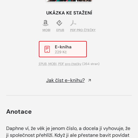
UKÁZKA KE STAŽENÍ
MOBI
EPUB
PDF PRO ČTEČKY
E-kniha
229 Kč
EPUB
,
MOBI
,
PDF pro čtečky
(264 stran)
Jak číst e-knihu?
Anotace
Daphne ví, že věk je jenom číslo, a docela jí vyhovuje, že
ji společnost přehlíží. Když ji ale přestane bavit povídat