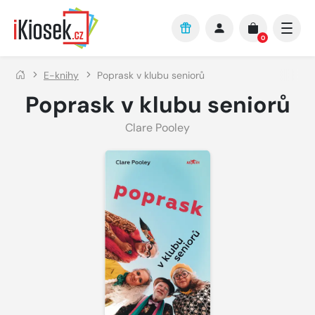
Přejít na hlavní obsah
0
E-knihy
Poprask v klubu seniorů
Poprask v klubu seniorů
Clare Pooley