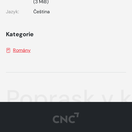
(3 MiB)
Jazyk:
Čeština
Kategorie
Romány
Poprask v k