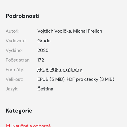
Podrobnosti
Autoři:
Vojtěch Vodička
,
Michal Frelich
Vydavatel:
Grada
Vydáno:
2025
Počet stran:
172
Formáty:
EPUB
,
PDF pro čtečky
Velikost:
EPUB
(5 MiB),
PDF pro čtečky
(3 MiB)
Jazyk:
Čeština
Kategorie
Naučná a odborná