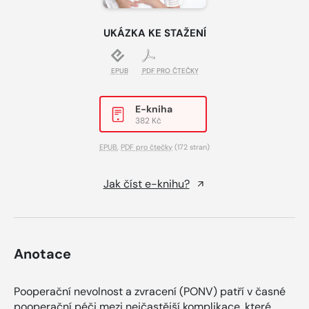
UKÁZKA KE STAŽENÍ
EPUB
PDF PRO ČTEČKY
E-kniha
382 Kč
EPUB
,
PDF pro čtečky
(172 stran)
Jak číst e-knihu?
Anotace
Pooperační nevolnost a zvracení (PONV) patří v časné
pooperační péči mezi nejčastější komplikace, které