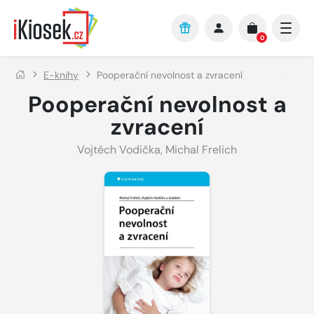
Přejít na hlavní obsah
0
E-knihy
Pooperační nevolnost a zvracení
Pooperační nevolnost a
zvracení
Vojtěch Vodička
,
Michal Frelich