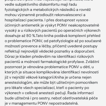
vedle subjektivního diskomfortu mají řadu
fyziologických a metabolických následků a rovněž
mohou významně prodloužit rekonvalescenci a
hospitalizaci pacienta. I přes dostupnost vysoce
účinných antiemetik je výskyt PONV neakceptovatelně
vysoký a u rizikových pacientů po operačních výkonech
dosahuje až 80 %.Tato kniha podává komplexní přehled
o problematice PONV, od patofyziologie až po současné
možnosti prevence a léčby, přičemž uvedené postupy
reflektují nejnovější vědecké poznatky a doporučení.
Důraz je kladen především na identifikaci rizikových
pacientů a možnosti farmakologické profylaxe. Zvláštní
pozornost je věnována problematice PONV u dětí, u
kterých je situace komplikována identifikací nevolnosti
již v nejnižší věkové kategorii.Kniha je určena nejen
anesteziologům, ale může být užitečným pomocníkem
pro lékaře všech specializací, kteří o pacienty po
výkonech v celkové anestezii pečují. Řada informací
bude užitečná i pro sestry, neboť ošetřovatelská péče
je v managementu PONV nepostradatelná.