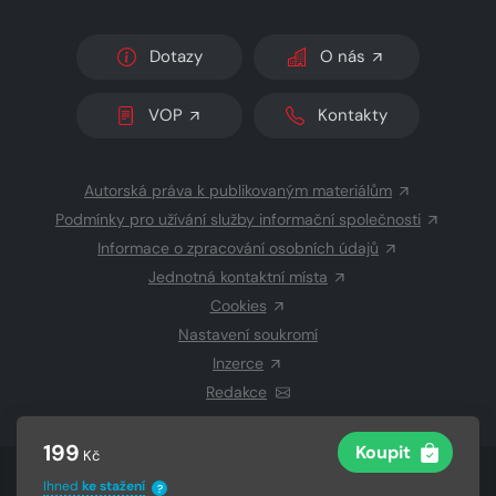
Dotazy
O nás
VOP
Kontakty
Autorská práva k publikovaným materiálům
Podmínky pro užívání služby informační společnosti
Informace o zpracování osobních údajů
Jednotná kontaktní místa
Cookies
Nastavení soukromí
Inzerce
Redakce
199
Koupit
Kč
© 2026 Copyright
CZECH NEWS CENTER a.s.
a dodavatelé
Ihned
ke stažení
?