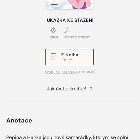
UKÁZKA KE STAŽENÍ
EPUB
PDF PRO ČTEČKY
E-kniha
199 Kč
EPUB
,
PDF pro čtečky
(128 stran)
Jak číst e-knihu?
Anotace
Pepina a Hanka jsou nové kamarádky, kterým se splní