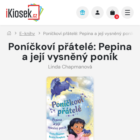
Přejít na hlavní obsah
0
E-knihy
Poníčkoví přátelé: Pepina a její vysněný poník
Poníčkoví přátelé: Pepina
a její vysněný poník
Linda Chapmanová