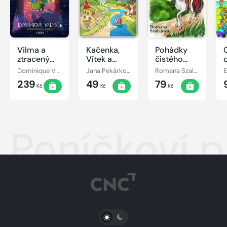
Vilma a
Kačenka,
Pohádky
ztracený
Vítek a
čistého
den
jejich
srdce
Dominique Valente
Jana Pekárková
Romana Szalaiová
E
pohádkové
239
49
79
dobrodružství
Kč
Kč
Kč
Poníčkoví p
PŘEPNOUT SVĚTLÝ/TMAVÝ REŽIM