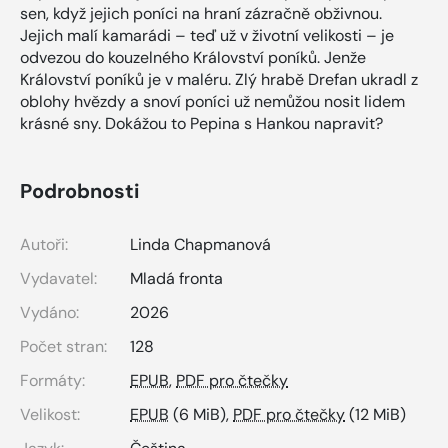
sen, když jejich poníci na hraní zázračně obživnou.
Jejich malí kamarádi – teď už v životní velikosti – je
odvezou do kouzelného Království poníků. Jenže
Království poníků je v maléru. Zlý hrabě Drefan ukradl z
oblohy hvězdy a snoví poníci už nemůžou nosit lidem
krásné sny. Dokážou to Pepina s Hankou napravit?
Podrobnosti
Autoři:
Linda Chapmanová
Vydavatel:
Mladá fronta
Vydáno:
2026
Počet stran:
128
Formáty:
EPUB
,
PDF pro čtečky
Velikost:
EPUB
(6 MiB),
PDF pro čtečky
(12 MiB)