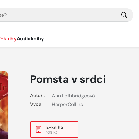
E-knihy
Audioknihy
Pomsta v srdci
Autoři:
Ann Lethbridgeová
Vydal:
HarperCollins
E-kniha
109 Kč