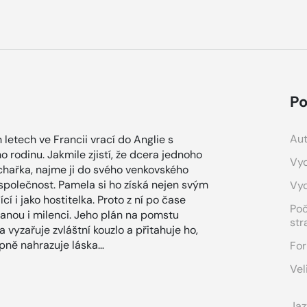
Po
Aut
letech ve Francii vrací do Anglie s
o rodinu. Jakmile zjistí, že dcera jednoho
Vyd
uchařka, najme ji do svého venkovského
 společnost. Pamela si ho získá nejen svým
Vy
 i jako hostitelka. Proto z ní po čase
Po
tanou i milenci. Jeho plán na pomstu
str
 vyzařuje zvláštní kouzlo a přitahuje ho,
upně nahrazuje láska…
For
Vel
Jaz