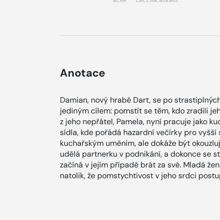
Anotace
Damian, nový hrabě Dart, se po strastiplných 
jediným cílem: pomstít se těm, kdo zradili jeh
z jeho nepřátel, Pamela, nyní pracuje jako k
sídla, kde pořádá hazardní večírky pro vyšší
kuchařským uměním, ale dokáže být okouzlující
udělá partnerku v podnikání, a dokonce se s
začíná v jejím případě brát za své. Mladá žena
natolik, že pomstychtivost v jeho srdci post