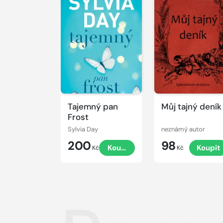
Tajemný pan
Můj tajný deník
Frost
Sylvia Day
neznámý autor
200
98
Koupit
Koupit
Kč
Kč