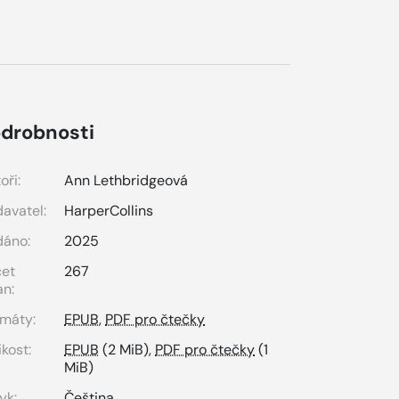
drobnosti
oři:
Ann Lethbridgeová
avatel:
HarperCollins
dáno:
2025
čet
267
an:
máty:
EPUB
,
PDF pro čtečky
ikost:
EPUB
(2 MiB),
PDF pro čtečky
(1
MiB)
yk:
Čeština