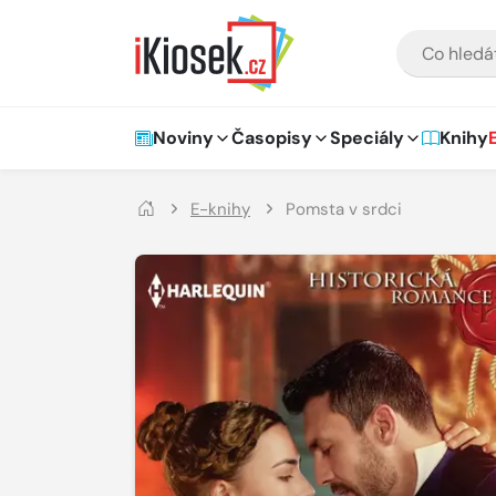
Přejít na hlavní obsah
VYHLEDÁVÁNÍ
Hlavní navigace
Noviny
Časopisy
Speciály
Knihy
E-knihy
Pomsta v srdci