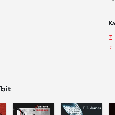
Ka
íbit