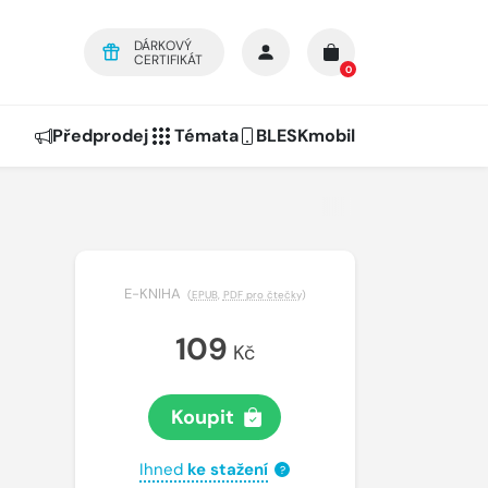
DÁRKOVÝ
CERTIFIKÁT
0
Předprodej
Témata
BLESKmobil
E-KNIHA
(
EPUB
,
PDF pro čtečky
)
109
Kč
Koupit
Ihned
ke stažení
?