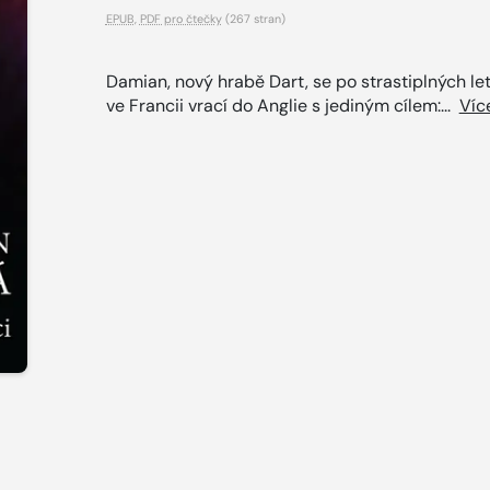
EPUB
,
PDF pro čtečky
(267 stran)
Damian, nový hrabě Dart, se po strastiplných le
ve Francii vrací do Anglie s jediným cílem:...
Víc