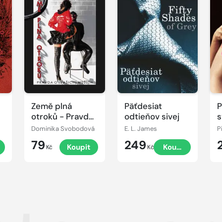
Země plná
Päťdesiat
P
otroků - Pravda
odtieňov sivej
s
o (vašich)
m
Dominika Svobodová
E. L. James
P
mužích
79
249
Koupit
Koupit
Kč
Kč