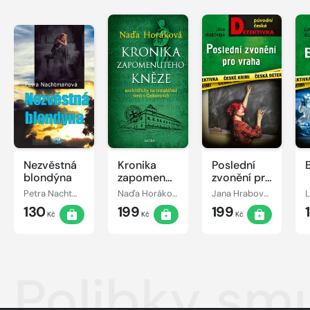
Nezvěstná
Kronika
Poslední
blondýna
zapomenutého
zvonění pro
kněze
vraha
Petra Nachtmanová
Naďa Horáková
Jana Hrabovská
L
130
199
199
Kč
Kč
Kč
Polibky sm