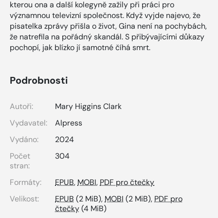
kterou ona a další kolegyně zažily při práci pro
významnou televizní společnost. Když vyjde najevo, že
pisatelka zprávy přišla o život, Gina není na pochybách,
že natrefila na pořádný skandál. S přibývajícími důkazy
pochopí, jak blízko jí samotné číhá smrt.
Podrobnosti
Autoři:
Mary Higgins Clark
Vydavatel:
Alpress
Vydáno:
2024
Počet
304
stran:
Formáty:
EPUB
,
MOBI
,
PDF pro čtečky
Velikost:
EPUB
(2 MiB),
MOBI
(2 MiB),
PDF pro
čtečky
(4 MiB)