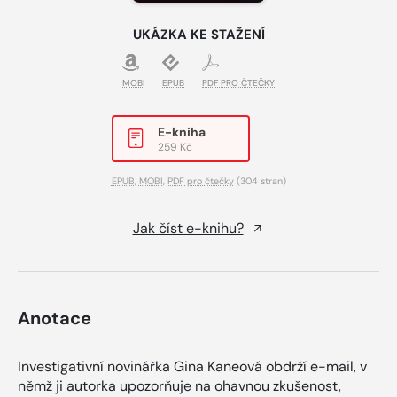
UKÁZKA KE STAŽENÍ
MOBI
EPUB
PDF PRO ČTEČKY
E-kniha
259 Kč
EPUB
,
MOBI
,
PDF pro čtečky
(304 stran)
Jak číst e-knihu?
Anotace
Investigativní novinářka Gina Kaneová obdrží e-mail, v
němž ji autorka upozorňuje na ohavnou zkušenost,