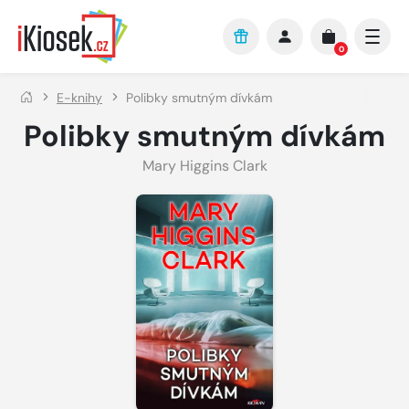
Přejít na hlavní obsah
0
E-knihy
Polibky smutným dívkám
Polibky smutným dívkám
Mary Higgins Clark