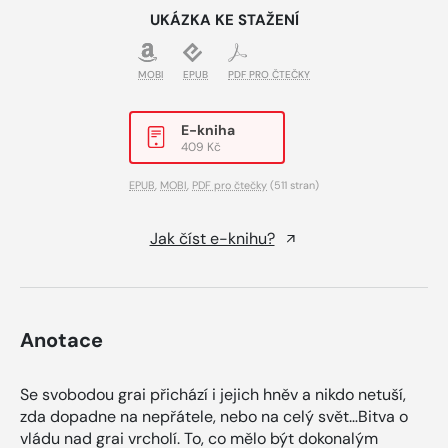
UKÁZKA KE STAŽENÍ
MOBI
EPUB
PDF PRO ČTEČKY
E-kniha
409 Kč
EPUB
,
MOBI
,
PDF pro čtečky
(511 stran)
Jak číst e-knihu?
Anotace
Se svobodou grai přichází i jejich hněv a nikdo netuší,
zda dopadne na nepřátele, nebo na celý svět…Bitva o
vládu nad grai vrcholí. To, co mělo být dokonalým