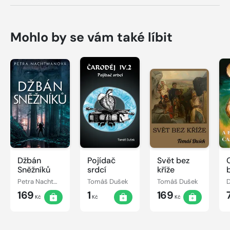
Mohlo by se vám také líbit
Džbán
Pojídač
Svět bez
Sněžníků
srdcí
kříže
Petra Nachtmanová
Tomáš Dušek
Tomáš Dušek
D
169
1
169
Kč
Kč
Kč