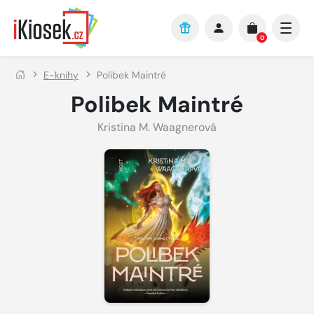
Přejít na hlavní obsah
0
E-knihy
Polibek Maintré
Polibek Maintré
Kristina M. Waagnerová