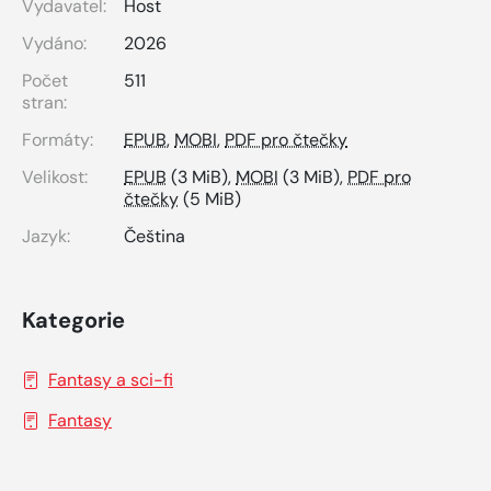
Vydavatel:
Host
Vydáno:
2026
Počet
511
stran:
Formáty:
EPUB
,
MOBI
,
PDF pro čtečky
Velikost:
EPUB
(3 MiB),
MOBI
(3 MiB),
PDF pro
čtečky
(5 MiB)
Jazyk:
Čeština
Kategorie
Fantasy a sci-fi
Fantasy