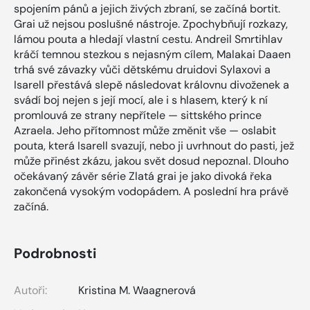
spojením pánů a jejich živých zbraní, se začíná bortit.
Grai už nejsou poslušné nástroje. Zpochybňují rozkazy,
lámou pouta a hledají vlastní cestu. Andreil Smrtihlav
kráčí temnou stezkou s nejasným cílem, Malakai Daaen
trhá své závazky vůči dětskému druidovi Sylaxovi a
Isarell přestává slepě následovat královnu divoženek a
svádí boj nejen s její mocí, ale i s hlasem, který k ní
promlouvá ze strany nepřítele — sittského prince
Azraela. Jeho přítomnost může změnit vše — oslabit
pouta, která Isarell svazují, nebo ji uvrhnout do pasti, jež
může přinést zkázu, jakou svět dosud nepoznal. Dlouho
očekávaný závěr série Zlatá grai je jako divoká řeka
zakončená vysokým vodopádem. A poslední hra právě
začíná.
Podrobnosti
Autoři:
Kristina M. Waagnerová