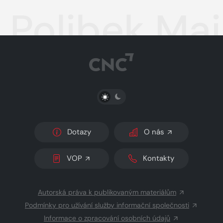
Polibek Mai
PŘEPNOUT SVĚTLÝ/TMAVÝ REŽIM
Dotazy
O nás
VOP
Kontakty
Autorská práva k publikovaným materiálům
Podmínky pro užívání služby informační společnosti
Informace o zpracování osobních údajů