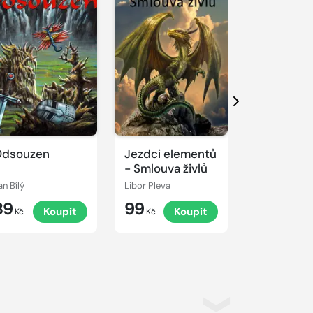
Další
Odsouzen
Jezdci elementů
Ďáblice
- Smlouva živlů
an Bílý
Libor Pleva
Andrew Hall
89
99
45
Koupit
Koupit
K
Kč
Kč
Kč