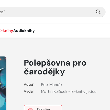
E-knihy
Audioknihy
Polepšovna pro
čarodějky
Autoři:
Petr Mandík
Vydal:
Martin Koláček - E-knihy jedou
E-kniha