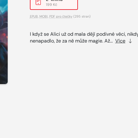
199 Kč
EPUB
,
MOBI
,
PDF pro čtečky
(295 stran)
I když se Alici už od mala dějí podivné věci, nikdy
nenapadlo, že za ně může magie. Až...
Více