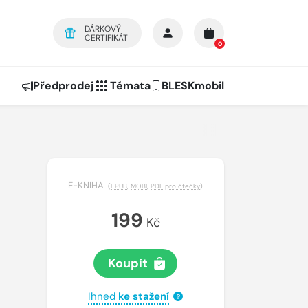
DÁRKOVÝ
CERTIFIKÁT
0
Předprodej
Témata
BLESKmobil
E-KNIHA
(
EPUB
,
MOBI
,
PDF pro čtečky
)
199
Kč
Koupit
Ihned
ke stažení
?