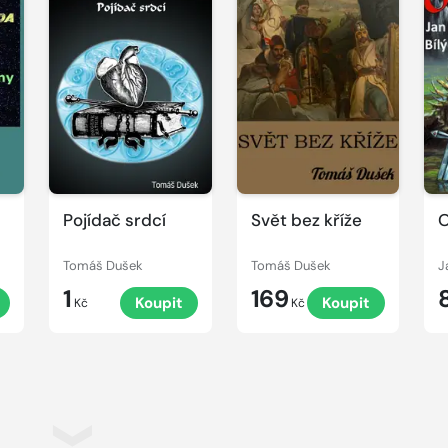
Pojídač srdcí
Svět bez kříže
Tomáš Dušek
Tomáš Dušek
J
1
169
Koupit
Koupit
Kč
Kč