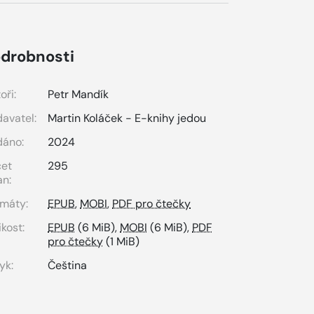
drobnosti
oři:
Petr Mandík
avatel:
Martin Koláček - E-knihy jedou
dáno:
2024
čet
295
an:
máty:
EPUB
,
MOBI
,
PDF pro čtečky
ikost:
EPUB
(6 MiB),
MOBI
(6 MiB),
PDF
pro čtečky
(1 MiB)
yk:
Čeština