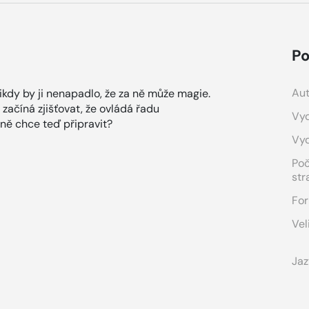
Po
Aut
 nikdy by ji nenapadlo, že za ně může magie.
 začíná zjišťovat, že ovládá řadu
Vyd
 ně chce teď připravit?
Vy
Po
str
For
Vel
Jaz