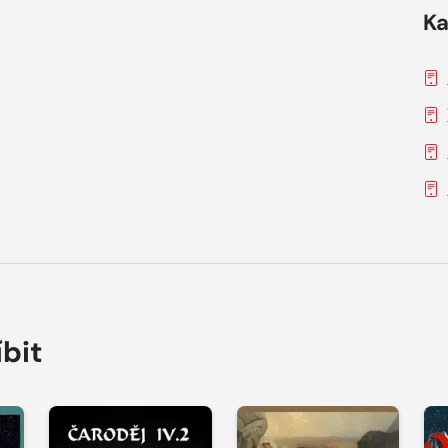
Ka
íbit