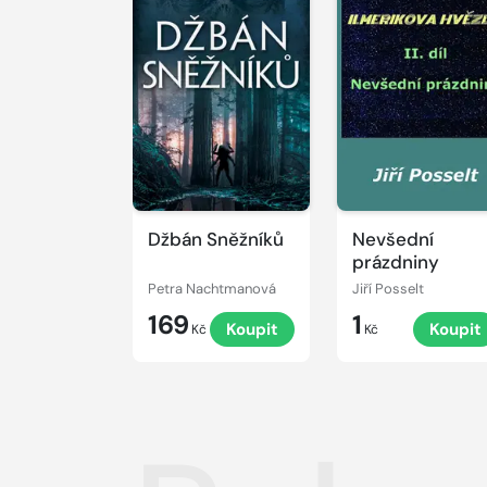
Džbán Sněžníků
Nevšední
prázdniny
Petra Nachtmanová
Jiří Posselt
169
1
Koupit
Koupit
Kč
Kč