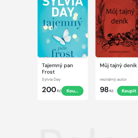
Tajemný pan
Můj tajný deník
Frost
Sylvia Day
neznámý autor
200
98
Koupit
Koupit
Kč
Kč