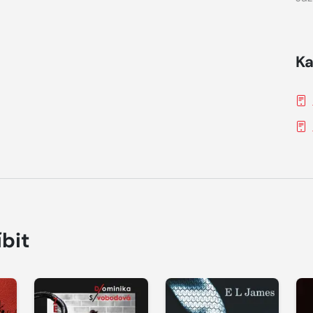
Ka
íbit