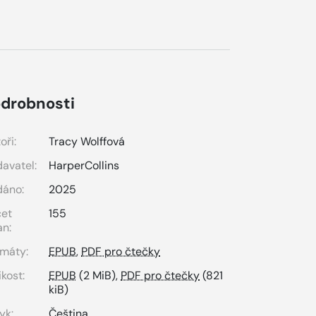
drobnosti
oři:
Tracy Wolffová
avatel:
HarperCollins
dáno:
2025
čet
155
an:
máty:
EPUB
,
PDF pro čtečky
ikost:
EPUB
(2 MiB),
PDF pro čtečky
(821
kiB)
yk:
Čeština