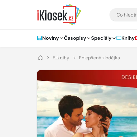
Přejít na hlavní obsah
VYHLEDÁVÁNÍ
Hlavní navigace
Noviny
Časopisy
Speciály
Knihy
E-knihy
Polepšená zlodějka