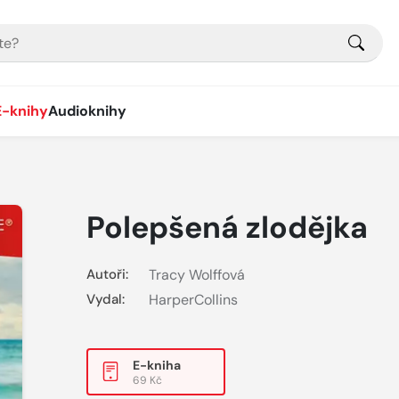
E-knihy
Audioknihy
Polepšená zlodějka
Autoři:
Tracy Wolffová
Vydal:
HarperCollins
E-kniha
69 Kč