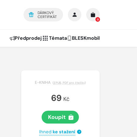
DÁRKOVÝ
CERTIFIKÁT
0
Předprodej
Témata
BLESKmobil
E-KNIHA
(
EPUB
,
PDF pro čtečky
)
69
Kč
Koupit
Ihned
ke stažení
?