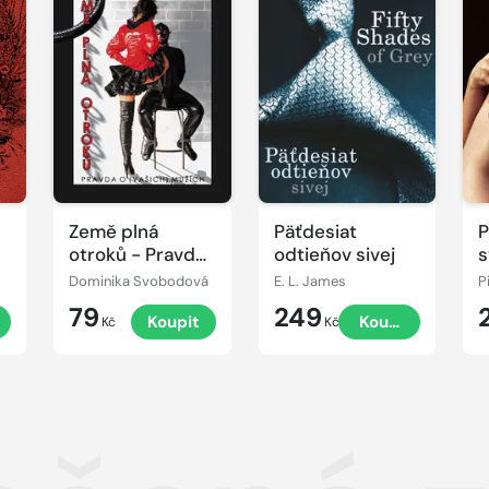
Země plná
Päťdesiat
P
otroků - Pravda
odtieňov sivej
s
o (vašich)
m
Dominika Svobodová
E. L. James
P
mužích
79
249
Koupit
Koupit
Kč
Kč