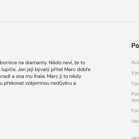
Po
Aut
ornice na diamanty. Nikdo neví, že to
lupiče. Jen její bývalý přítel Marc dobře
Vyd
okradl a ona mu lhala. Marc jí to nikdy
žou překonat vzájemnou nedůvěru a
Vy
Po
str
For
Vel
Jaz