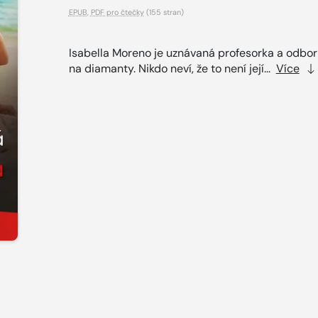
EPUB
,
PDF pro čtečky
(155 stran)
Isabella Moreno je uznávaná profesorka a odbor
na diamanty. Nikdo neví, že to není její...
Více