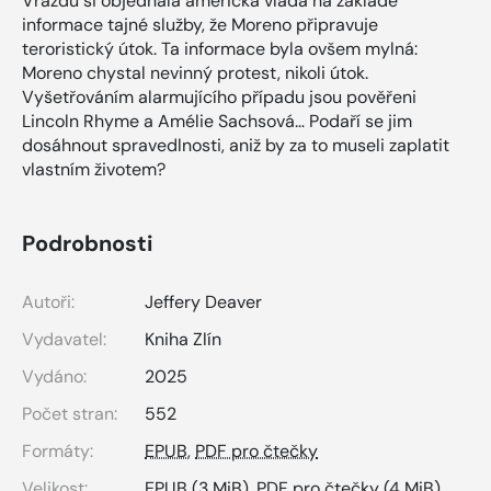
Vraždu si objednala americká vláda na základě
informace tajné služby, že Moreno připravuje
teroristický útok. Ta informace byla ovšem mylná:
Moreno chystal nevinný protest, nikoli útok.
Vyšetřováním alarmujícího případu jsou pověřeni
Lincoln Rhyme a Amélie Sachsová… Podaří se jim
dosáhnout spravedlnosti, aniž by za to museli zaplatit
vlastním životem?
Podrobnosti
Autoři:
Jeffery Deaver
Vydavatel:
Kniha Zlín
Vydáno:
2025
Počet stran:
552
Formáty:
EPUB
,
PDF pro čtečky
Velikost:
EPUB
(3 MiB),
PDF pro čtečky
(4 MiB)