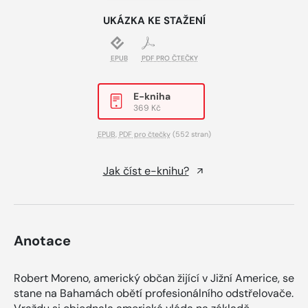
UKÁZKA KE STAŽENÍ
EPUB
PDF PRO ČTEČKY
E-kniha
369 Kč
EPUB
,
PDF pro čtečky
(552 stran)
Jak číst e-knihu?
Anotace
Robert Moreno, americký občan žijící v Jižní Americe, se
stane na Bahamách obětí profesionálního odstřelovače.