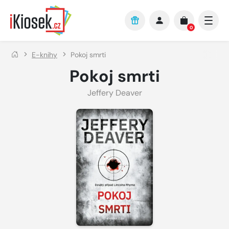
Přejít na hlavní obsah
0
E-knihy
Pokoj smrti
Pokoj smrti
Jeffery Deaver