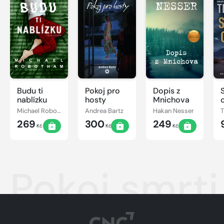
Budu ti
Pokoj pro
Dopis z
nablízku
hosty
Mnichova
Michael Robotham
Andrea Bartz
Hakan Nesser
269
300
249
Kč
Kč
Kč
Pokoj smrti