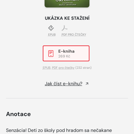
UKÁZKA KE STAŽENÍ
EPUB
PDF PRO ČTEČKY
E-kniha
269 Kč
EPUB
,
PDF pro čtečky
(232 stran)
Jak číst e-knihu?
Anotace
Senzácia! Deti zo školy pod hradom sa nečakane