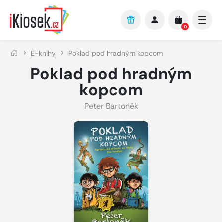
Přejít na hlavní obsah
0
E-knihy
Poklad pod hradným kopcom
Poklad pod hradným
kopcom
Peter Bartoněk