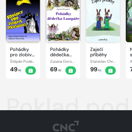
Pohádky
Pohádky
Zaječí
pro zlobivé
dědečka
příběhy
strašidýlko
Lampáře
Štěpán Podešt, ml.
Zuzana Dorogiová
Stanislav Chromčák
49
69
99
Kč
Kč
Kč
Poklad po