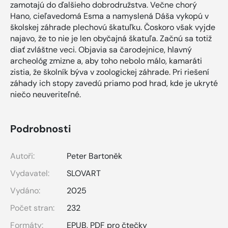
zamotajú do ďalšieho dobrodružstva. Večne chorý
Hano, cieľavedomá Esma a namyslená Dáša vykopú v
školskej záhrade plechovú škatuľku. Čoskoro však vyjde
najavo, že to nie je len obyčajná škatuľa. Začnú sa totiž
diať zvláštne veci. Objavia sa čarodejnice, hlavný
archeológ zmizne a, aby toho nebolo málo, kamaráti
zistia, že školník býva v zoologickej záhrade. Pri riešení
záhady ich stopy zavedú priamo pod hrad, kde je ukryté
niečo neuveriteľné.
Podrobnosti
Autoři:
Peter Bartoněk
Vydavatel:
SLOVART
Vydáno:
2025
Počet stran:
232
Formáty:
EPUB
,
PDF pro čtečky