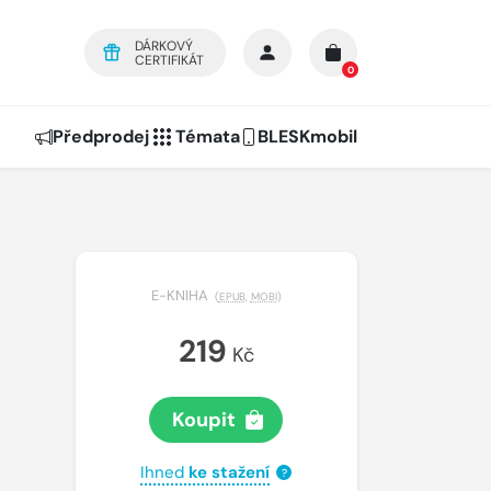
DÁRKOVÝ
CERTIFIKÁT
0
Předprodej
Témata
BLESKmobil
E-KNIHA
(
EPUB
,
MOBI
)
219
Kč
Koupit
Ihned
ke stažení
?