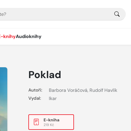
E-knihy
Audioknihy
Poklad
Autoři:
Barbora Voráčová
,
Rudolf Havlík
Vydal:
Ikar
E-kniha
219 Kč