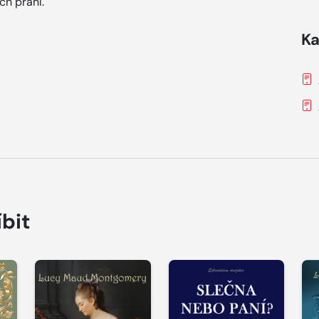
ch přání.
Ka
íbit