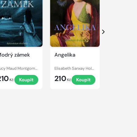
Další
odrý zámek
Angelika
Armadale
Lucy Maud Montgomery
Elisabeth Sanxay Holding
Wilkie Collins
210
210
249
Koupit
Koupit
Kč
Kč
Kč