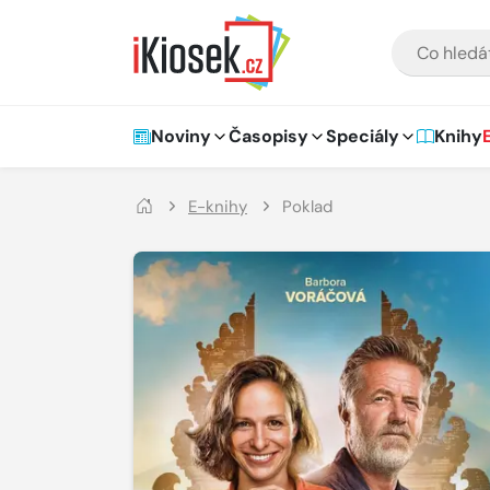
Přejít na hlavní obsah
VYHLEDÁVÁNÍ
Hlavní navigace
Noviny
Časopisy
Speciály
Knihy
E-knihy
Poklad