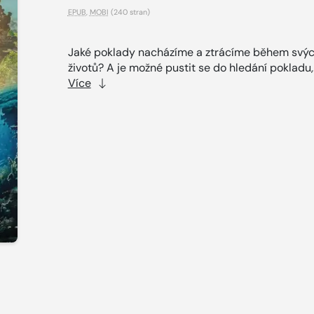
EPUB
,
MOBI
(240 stran)
Jaké poklady nacházíme a ztrácíme během svý
životů? A je možné pustit se do hledání pokladu,.
Více