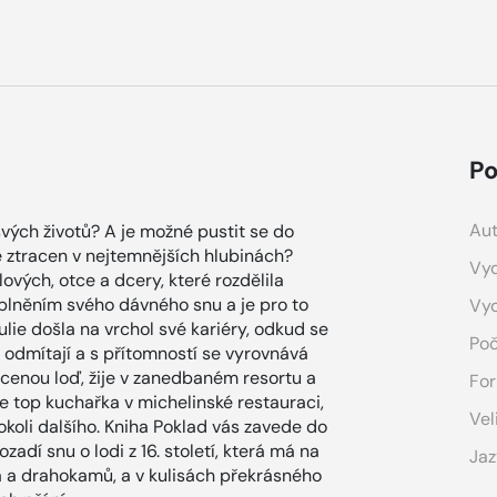
Po
Aut
ých životů? A je možné pustit se do
ě ztracen v nejtemnějších hlubinách?
Vyd
lových, otce a dcery, které rozdělila
splněním svého dávného snu a je pro to
Vy
lie došla na vrchol své kariéry, odkud se
Poč
 odmítají a s přítomností se vyrovnává
acenou loď, žije v zanedbaném resortu a
For
 je top kuchařka v michelinské restauraci,
Vel
okoli dalšího. Kniha Poklad vás zavede do
adí snu o lodi z 16. století, která má na
Jaz
a a drahokamů, a v kulisách překrásného