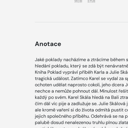
MOBI
EPUB
Anotace
Jaké poklady nacházíme a ztrácíme během sv
hledání pokladu, který se zdá být nenávratn
Kniha Poklad vypráví příběh Karla a Julie Ská
tragická událost. Zatímco Karel se vydal za 
ochoten udělat naprosto cokoli, jeho dcera Ju
nechce a nemůže pohnout dál. Minulost řešit
každý po svém. Karel Skála hledá na Bali ztr
čím dál víc pije a zadlužuje se. Julie Skálová
ale kromě vaření si do života odmítá pustit c
jejich společného příběhu. Odehrává se na poz
palubě dosud nenalezenou truhlu plnou zlat