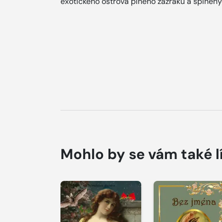
exotického ostrova plného zázraků a splněný
Mohlo by se vám také l