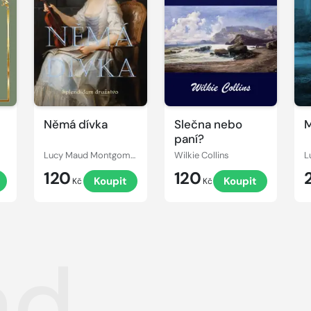
Němá dívka
Slečna nebo
M
paní?
Lucy Maud Montgomery
Wilkie Collins
120
120
Koupit
Koupit
Kč
Kč
ad