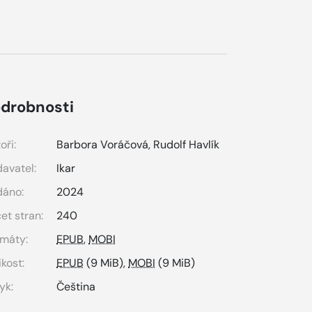
drobnosti
oři:
Barbora Voráčová
,
Rudolf Havlík
avatel:
Ikar
dáno:
2024
et stran:
240
máty:
EPUB
,
MOBI
ikost:
EPUB
(9 MiB),
MOBI
(9 MiB)
yk:
Čeština