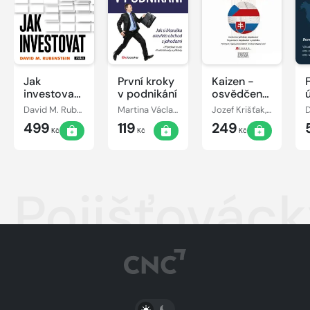
Jak
První kroky
Kaizen -
investovat:
v podnikání
osvědčená
Rozhovory
praxe
David M. Rubenstein
Martina Václavíková
Jozef Krišťak, Ľudovít Boledovič, Miroslav Marek, Ján Košturiak
s mistry
českých a
499
119
249
oboru
slovenských
Kč
Kč
Kč
podniků
Pojišťovác
PŘEPNOUT SVĚTLÝ/TMAVÝ REŽIM