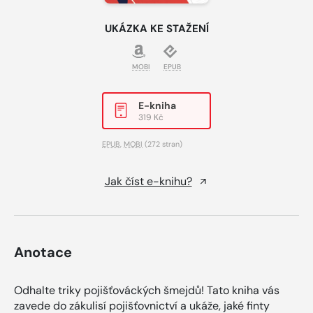
UKÁZKA KE STAŽENÍ
MOBI
EPUB
E-kniha
319 Kč
EPUB
,
MOBI
(272 stran)
Jak číst e-knihu?
Anotace
Odhalte triky pojišťováckých šmejdů! Tato kniha vás
zavede do zákulisí pojišťovnictví a ukáže, jaké finty