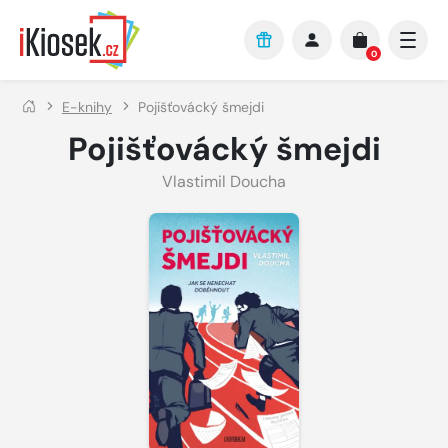
Přejít na hlavní obsah
0
E-knihy
Pojišťovácký šmejdi
Pojišťovácký šmejdi
Vlastimil Doucha