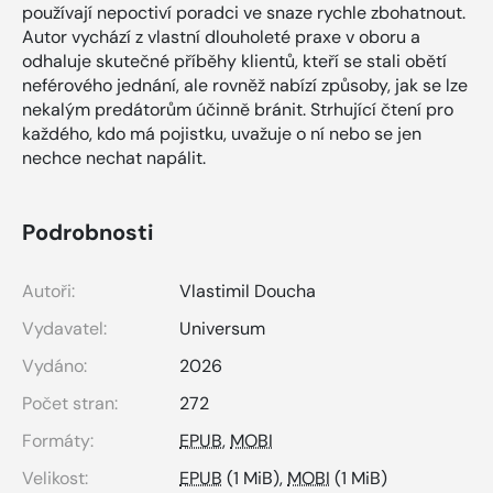
používají nepoctiví poradci ve snaze rychle zbohatnout.
Autor vychází z vlastní dlouholeté praxe v oboru a
odhaluje skutečné příběhy klientů, kteří se stali obětí
neférového jednání, ale rovněž nabízí způsoby, jak se lze
nekalým predátorům účinně bránit. Strhující čtení pro
každého, kdo má pojistku, uvažuje o ní nebo se jen
nechce nechat napálit.
Podrobnosti
Autoři:
Vlastimil Doucha
Vydavatel:
Universum
Vydáno:
2026
Počet stran:
272
Formáty:
EPUB
,
MOBI
Velikost:
EPUB
(1 MiB),
MOBI
(1 MiB)