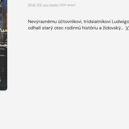
EPUB
,
PDF pro čtečky
(304 stran)
Nevýraznému účtovníkovi, tridsiatnikovi Ludwigo
odhalí starý otec rodinnú históriu a židovský...
V