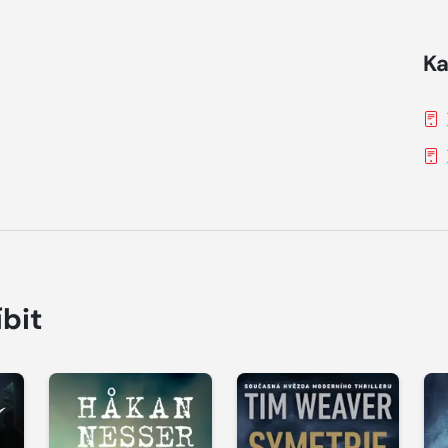
Ka
íbit