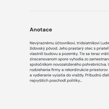
Anotace
Nevýraznému účtovníkovi, tridsiatnikovi Ludwi
židovský pôvod. Jeho prastarý otec s priateľ
vlastnili budovu a pozemky. Tie sa teraz vrá
zinscenovanom spore vyhodia zo zamestnania
spoločníkom novozaloženého pohrebníctva. U
rozbiehania firmy a rekonštrukcie priestorov
a vydieranie vyústia do vraždy. Pribudnú ďa
najvyšších poschodí politiky...