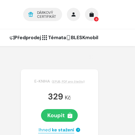
DÁRKOVÝ
CERTIFIKÁT
0
Předprodej
Témata
BLESKmobil
E-KNIHA
(
EPUB
,
PDF pro čtečky
)
329
Kč
Koupit
Ihned
ke stažení
?