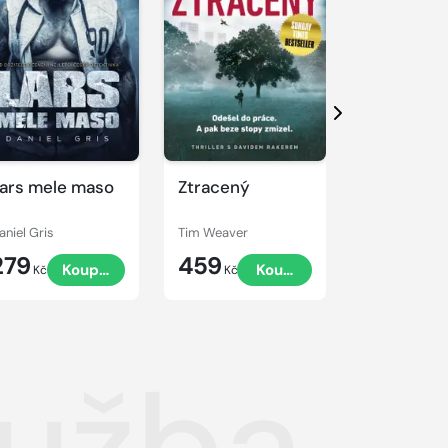
Další
ars mele maso
Ztracený
Nářek dro
aniel Gris
Tim Weaver
Tim Weaver
279
459
459
Koupit
Koupit
Kč
Kč
Kč
lužba