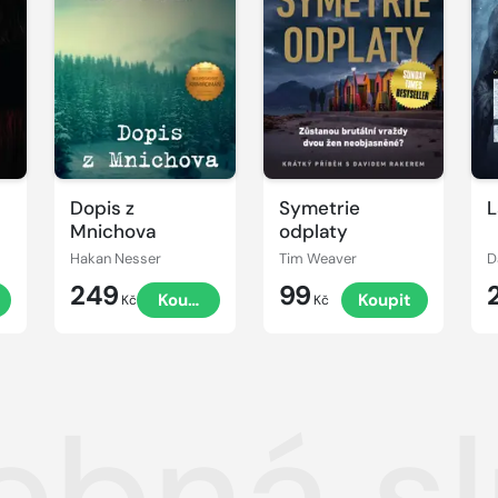
Dopis z
Symetrie
L
Mnichova
odplaty
Hakan Nesser
Tim Weaver
D
249
99
t
Koupit
Koupit
Kč
Kč
ebná s