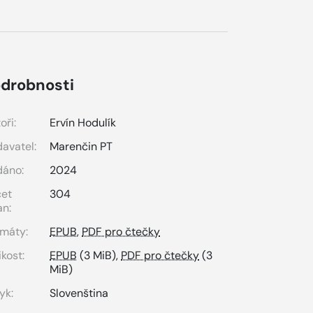
drobnosti
oři:
Ervín Hodulík
avatel:
Marenčin PT
dáno:
2024
čet
304
an:
máty:
EPUB
,
PDF pro čtečky
ikost:
EPUB
(3 MiB),
PDF pro čtečky
(3
MiB)
yk:
Slovenština