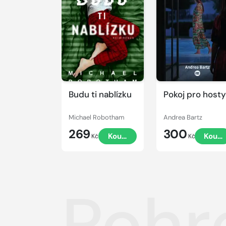
Budu ti nablízku
Pokoj pro hosty
Michael Robotham
Andrea Bartz
269
300
Koupit
Koupi
Kč
Kč
Pohr