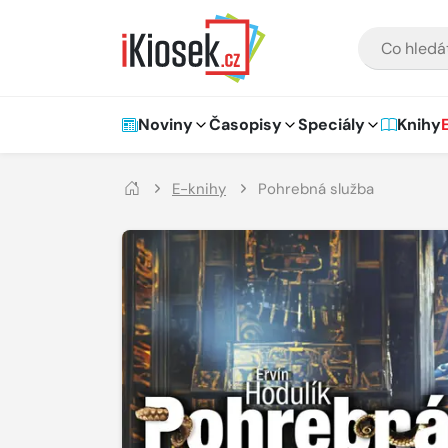
Přejít na hlavní obsah
VYHLEDÁVÁNÍ
Hlavní navigace
Noviny
Časopisy
Speciály
Knihy
E-knihy
Pohrebná služba