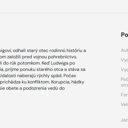
Po
Aut
govi, odhalí starý otec rodinnú históriu a
om založili pred vojnou pohrebníctvo,
Vyd
tili do rúk potomkom. Keď Ludwiga po
, prijme ponuku starého otca a stáva sa
Vy
dalosti naberajú rýchly spád. Počas
Po
 prichádza ku konfliktom. Korupcia, hádky
str
lšie obete a podozrenia vedú do
For
Vel
Jaz