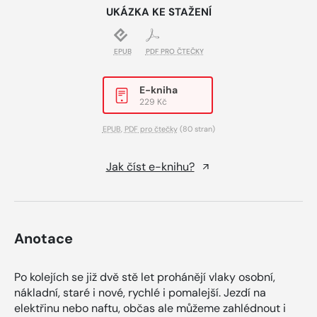
UKÁZKA KE STAŽENÍ
EPUB
PDF PRO ČTEČKY
E-kniha
229 Kč
EPUB
,
PDF pro čtečky
(80 stran)
Jak číst e-knihu?
Anotace
Po kolejích se již dvě stě let prohánějí vlaky osobní,
nákladní, staré i nové, rychlé i pomalejší. Jezdí na
elektřinu nebo naftu, občas ale můžeme zahlédnout i