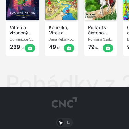
Vilma a
Kačenka,
Pohádky
ztracený
Vítek a
čistého
den
jejich
srdce
Dominique Valente
Jana Pekárková
Romana Szalaiová
E
pohádkové
239
49
79
dobrodružství
Kč
Kč
Kč
Pohádky z 2
PŘEPNOUT SVĚTLÝ/TMAVÝ REŽIM