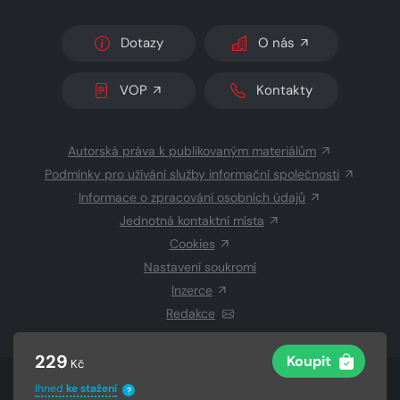
Dotazy
O nás
VOP
Kontakty
Autorská práva k publikovaným materiálům
Podmínky pro užívání služby informační společnosti
Informace o zpracování osobních údajů
Jednotná kontaktní místa
Cookies
Nastavení soukromí
Inzerce
Redakce
229
Koupit
Kč
© 2026 Copyright
CZECH NEWS CENTER a.s.
a dodavatelé
Ihned
ke stažení
?