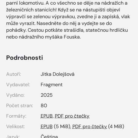
parní lokomotivu. A co všechno se děje na nádražích a
železničních stanicích! Když se na nástupišti objeví
výpravčí se zelenou výpravkou, zvedne ji a zapíská, vlak
může vyrazit. Nasedněte do něj a vydejte se do
pohádky. Cestou potkáte strašidla, statečnou hrdličku
nebo nádražního myšáka Fouska.
Podrobnosti
Autoři:
Jitka Dolejšová
Vydavatel:
Fragment
Vydáno:
2025
Počet stran:
80
Formáty:
EPUB
,
PDF pro čtečky
Velikost:
EPUB
(5 MiB),
PDF pro čtečky
(4 MiB)
Jazyk:
Čeština