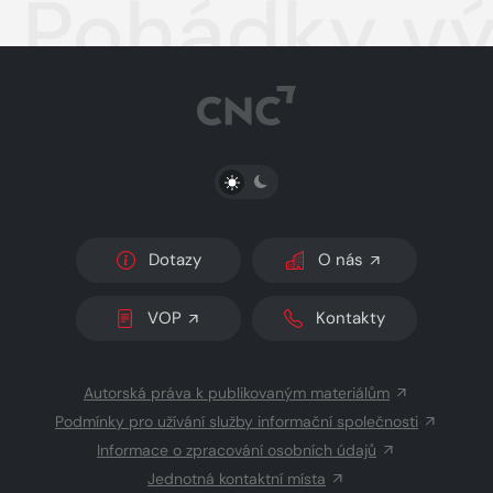
Pohádky vý
PŘEPNOUT SVĚTLÝ/TMAVÝ REŽIM
Dotazy
O nás
VOP
Kontakty
Autorská práva k publikovaným materiálům
Podmínky pro užívání služby informační společnosti
Informace o zpracování osobních údajů
Jednotná kontaktní místa