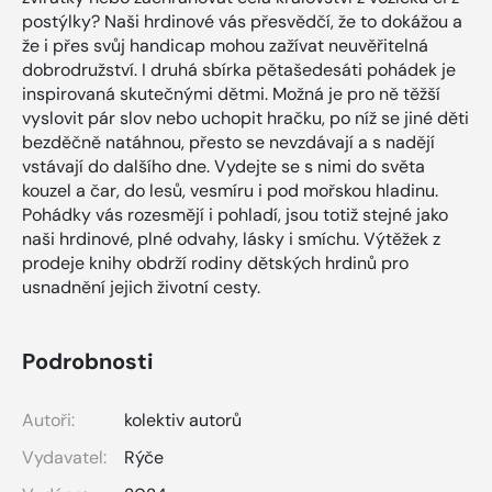
postýlky? Naši hrdinové vás přesvědčí, že to dokážou a
že i přes svůj handicap mohou zažívat neuvěřitelná
dobrodružství. I druhá sbírka pětašedesáti pohádek je
inspirovaná skutečnými dětmi. Možná je pro ně těžší
vyslovit pár slov nebo uchopit hračku, po níž se jiné děti
bezděčně natáhnou, přesto se nevzdávají a s nadějí
vstávají do dalšího dne. Vydejte se s nimi do světa
kouzel a čar, do lesů, vesmíru i pod mořskou hladinu.
Pohádky vás rozesmějí i pohladí, jsou totiž stejné jako
naši hrdinové, plné odvahy, lásky i smíchu. Výtěžek z
prodeje knihy obdrží rodiny dětských hrdinů pro
usnadnění jejich životní cesty.
Podrobnosti
Autoři:
kolektiv autorů
Vydavatel:
Rýče