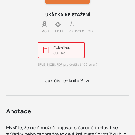
UKÁZKA KE STAŽENÍ
MOBI
EPUB
PDF PRO ČTEČKY
E-kniha
300 Kč
EPUB
,
MOBI
,
PDF pro čtečky
(456 stran)
Jak číst e-knihu?
Anotace
Myslíte, že není možné bojovat s čaroději, mluvit se
zvířátky nebo zachraňovat celá království z vozíčku či z