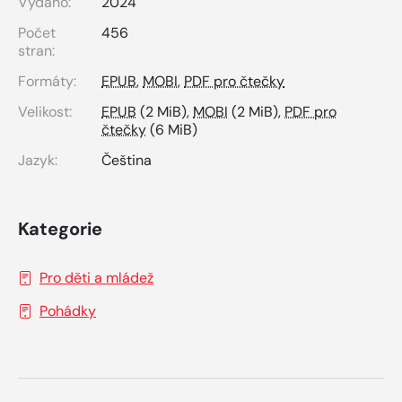
Vydáno:
2024
Počet
456
stran:
Formáty:
EPUB
,
MOBI
,
PDF pro čtečky
Velikost:
EPUB
(2 MiB),
MOBI
(2 MiB),
PDF pro
čtečky
(6 MiB)
Jazyk:
Čeština
Kategorie
Pro děti a mládež
Pohádky