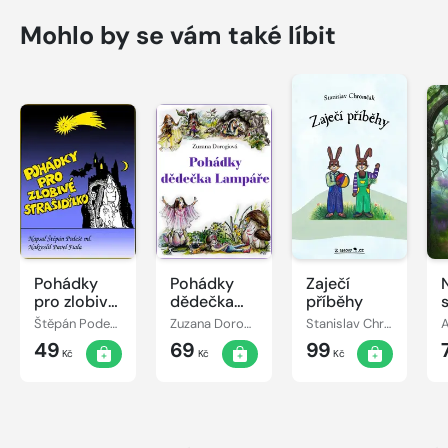
Mohlo by se vám také líbit
Pohádky
Pohádky
Zaječí
pro zlobivé
dědečka
příběhy
strašidýlko
Lampáře
Štěpán Podešt, ml.
Zuzana Dorogiová
Stanislav Chromčák
49
69
99
Kč
Kč
Kč