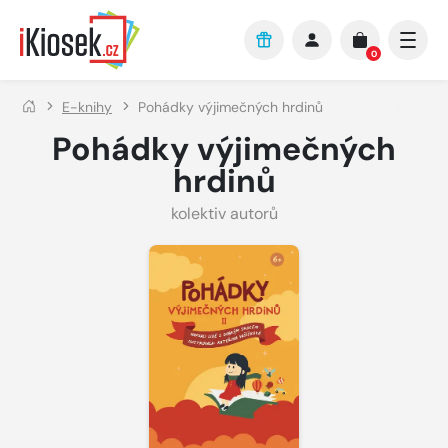
Přejít na hlavní obsah
0
E-knihy
Pohádky výjimečných hrdinů
Pohádky výjimečných
hrdinů
kolektiv autorů