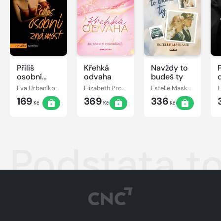
Příliš
Křehká
Navždy to
osobní
odvaha
budeš ty
známost
Eva Urbaníková
Elizabeth Prokešová
Estelle Maskame
L
169
369
336
Kč
Kč
Kč
Podstata t