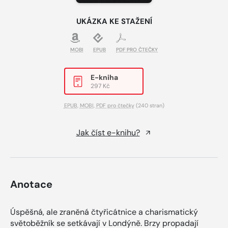
UKÁZKA KE STAŽENÍ
MOBI
EPUB
PDF PRO ČTEČKY
E-kniha
297 Kč
EPUB
,
MOBI
,
PDF pro čtečky
(240 stran)
Jak číst e-knihu?
Anotace
Úspěšná, ale zraněná čtyřicátnice a charismatický
světoběžník se setkávají v Londýně. Brzy propadají