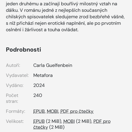
jeden druhému a začínají bouřlivý milostný vztah na
dálku. V románu jedné z nejlepších současných
chilských spisovatelek sledujeme zrod bezbřehé vášně,
s níž přichází nejen erotické naplnění, ale po prvotním
oslnění i žárlivost a touha ovládat.
Podrobnosti
Autoři:
Carla Guelfenbein
Vydavatel:
Metafora
Vydáno:
2024
Počet
240
stran:
Formáty:
EPUB
,
MOBI
,
PDF pro čtečky
Velikost:
EPUB
(2 MiB),
MOBI
(2 MiB),
PDF pro
čtečky
(2 MiB)