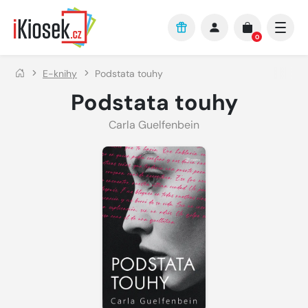
Přejít na hlavní obsah
0
E-knihy
Podstata touhy
Podstata touhy
Carla Guelfenbein