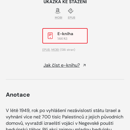
UKÁZKA KE STAŽENÍ
MOBI
EPUB
E-kniha
144 Kč
EPUB
,
MOBI
(136 stran)
Jak číst e-knihu?
Anotace
V létě 1949, rok po vyhlášení nezávislosti státu Izrael a
vyhnání více než 700 tisíc Palestinců z jejich původních
domovů, vyvraždí izraelští vojáci v Negevské poušti
beduínský tábor. Při akci zajmou mladou beduínku,