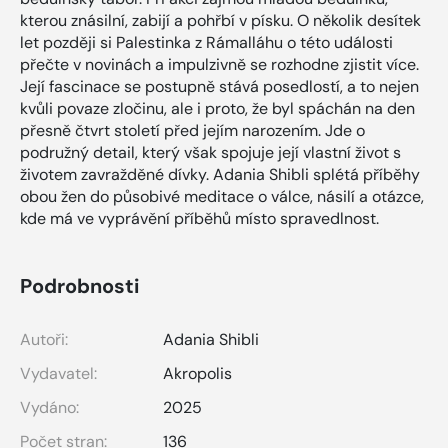
kterou znásilní, zabijí a pohřbí v písku. O několik desítek
let později si Palestinka z Rámalláhu o této události
přečte v novinách a impulzivně se rozhodne zjistit více.
Její fascinace se postupně stává posedlostí, a to nejen
kvůli povaze zločinu, ale i proto, že byl spáchán na den
přesně čtvrt století před jejím narozením. Jde o
podružný detail, který však spojuje její vlastní život s
životem zavražděné dívky. Adania Shibli splétá příběhy
obou žen do působivé meditace o válce, násilí a otázce,
kde má ve vyprávění příběhů místo spravedlnost.
Podrobnosti
Autoři:
Adania Shibli
Vydavatel:
Akropolis
Vydáno:
2025
Počet stran:
136