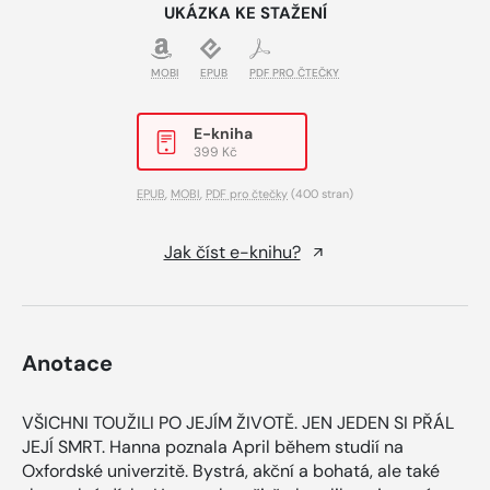
UKÁZKA KE STAŽENÍ
MOBI
EPUB
PDF PRO ČTEČKY
E-kniha
399 Kč
EPUB
,
MOBI
,
PDF pro čtečky
(400 stran)
Jak číst e-knihu?
Anotace
VŠICHNI TOUŽILI PO JEJÍM ŽIVOTĚ. JEN JEDEN SI PŘÁL
JEJÍ SMRT. Hanna poznala April během studií na
Oxfordské univerzitě. Bystrá, akční a bohatá, ale také