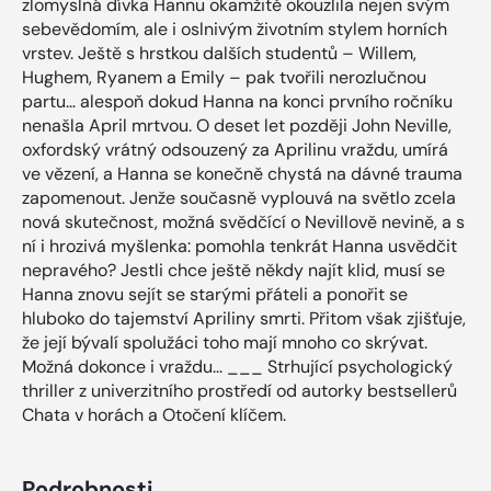
zlomyslná dívka Hannu okamžitě okouzlila nejen svým
sebevědomím, ale i oslnivým životním stylem horních
vrstev. Ještě s hrstkou dalších studentů – Willem,
Hughem, Ryanem a Emily – pak tvořili nerozlučnou
partu… alespoň dokud Hanna na konci prvního ročníku
nenašla April mrtvou. O deset let později John Neville,
oxfordský vrátný odsouzený za Aprilinu vraždu, umírá
ve vězení, a Hanna se konečně chystá na dávné trauma
zapomenout. Jenže současně vyplouvá na světlo zcela
nová skutečnost, možná svědčící o Nevillově nevině, a s
ní i hrozivá myšlenka: pomohla tenkrát Hanna usvědčit
nepravého? Jestli chce ještě někdy najít klid, musí se
Hanna znovu sejít se starými přáteli a ponořit se
hluboko do tajemství Apriliny smrti. Přitom však zjišťuje,
že její bývalí spolužáci toho mají mnoho co skrývat.
Možná dokonce i vraždu... ___ Strhující psychologický
thriller z univerzitního prostředí od autorky bestsellerů
Chata v horách a Otočení klíčem.
Podrobnosti