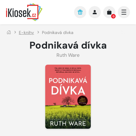
Přejít na hlavní obsah
0
E-knihy
Podnikavá dívka
Podnikavá dívka
Ruth Ware