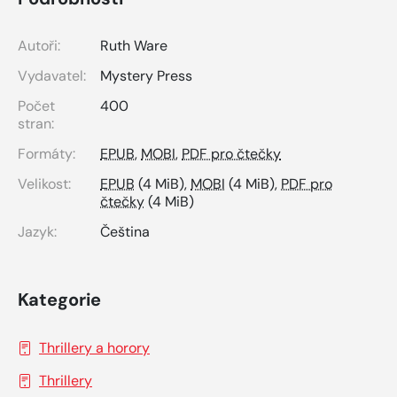
Autoři:
Ruth Ware
Vydavatel:
Mystery Press
Počet
400
stran:
Formáty:
EPUB
,
MOBI
,
PDF pro čtečky
Velikost:
EPUB
(4 MiB),
MOBI
(4 MiB),
PDF pro
čtečky
(4 MiB)
Jazyk:
Čeština
Kategorie
Thrillery a horory
Thrillery