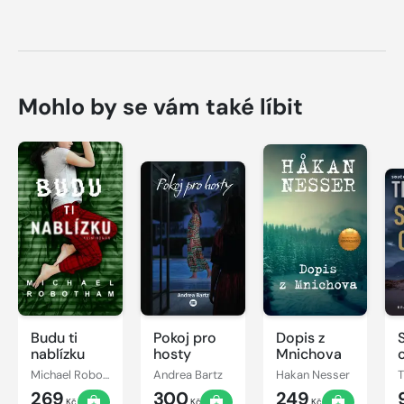
Mohlo by se vám také líbit
Budu ti
Pokoj pro
Dopis z
nablízku
hosty
Mnichova
Michael Robotham
Andrea Bartz
Hakan Nesser
269
300
249
Kč
Kč
Kč